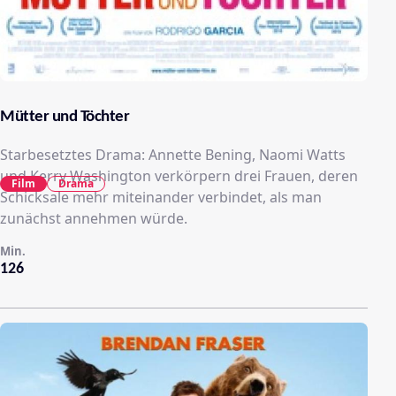
Mütter und Töchter
Starbesetztes Drama: Annette Bening, Naomi Watts
und Kerry Washington verkörpern drei Frauen, deren
Film
Drama
Schicksale mehr miteinander verbindet, als man
zunächst annehmen würde.
Min.
126