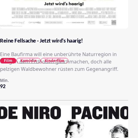
Reine Fellsache - Jetzt wird's haarig!
Eine Baufirma will eine unberührte Naturregion in
Film
Komödie
Kinderfilm
Oregon dem Erdboden gleichmachen, doch alle
pelzigen Waldbewohner rüsten zum Gegenangriff.
Min.
92