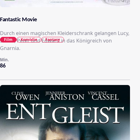
Fantastic Movie
Durch einen magischen Kleiderschrank gelangen Lucy,
Film
Komödie
Fantasy
Susan, Peter und Edward in das Königreich von
Gnarnia.
Min.
86