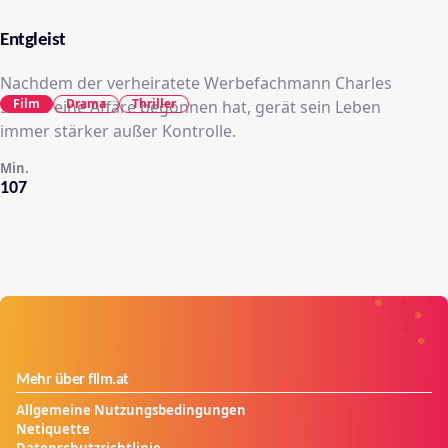
Entgleist
Nachdem der verheiratete Werbefachmann Charles
Film
Drama
Thriller
Schine eine Affäre begonnen hat, gerät sein Leben
immer stärker außer Kontrolle.
Min.
107
Mehr über film.at
Allgemeine Nutzungsbedingungen
Netiquette
Datenschutzrichtlinie