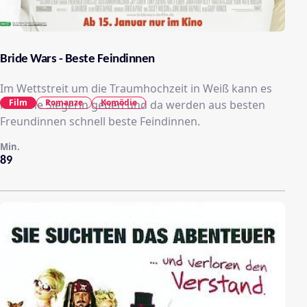
Bride Wars - Beste Feindinnen
Im Wettstreit um die Traumhochzeit in Weiß kann es
Film
Romanze
Komödie
nur eine Siegerin geben und da werden aus besten
Freundinnen schnell beste Feindinnen.
Min.
89