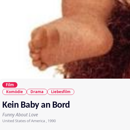
Film
Komödie
Drama
Liebesfilm
Kein Baby an Bord
Funny About Love
United States of America , 1990