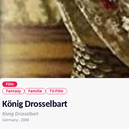
Film
Fantasy
Familie
TV-Film
König Drosselbart
König Drosselbart
Germany , 2008