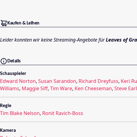
Kaufen & Leihen
Leider konnten wir keine Streaming-Angebote für
Leaves of Gr
Details
Schauspieler
Edward Norton
,
Susan Sarandon
,
Richard Dreyfuss
,
Keri Ru
Williams
,
Maggie Siff
,
Tim Ware
,
Ken Cheeseman
,
Steve Ear
Regie
Tim Blake Nelson
,
Ronit Ravich-Boss
Kamera