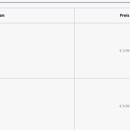
ion
Preis
€ 3.99
€ 9.99