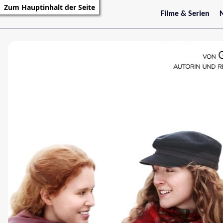
Zum Hauptinhalt der Seite
Filme & Serien
Trailer
S
Kritiken
S
Filmarchiv
Serienarchiv