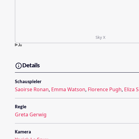
Sky X
Details
Schauspieler
Saoirse Ronan
,
Emma Watson
,
Florence Pugh
,
Eliza 
Regie
Greta Gerwig
Kamera