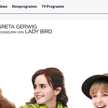
News
Kinoprogramm
TV-Programm
tars
Jetzt im Kino
treaming
Demnächst im Kino
Wien
Niederösterreich
Oberösterreich
Steiermark
Burgenland
Kärnten
Salzburg
Tirol
Vorarlberg