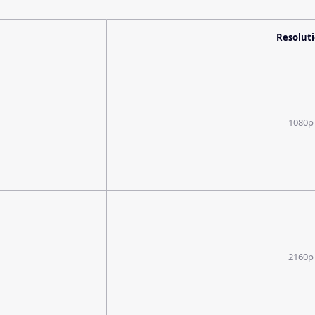
Resolut
1080p
2160p