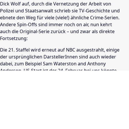
Dick Wolf auf, durch die Vernetzung der Arbeit von
Polizei und Staatsanwalt schrieb sie TV-Geschichte und
ebnete den Weg für viele (viele!) ähnliche Crime-Serien.
Andere Spin-Offs sind immer noch on air, nun kehrt
auch die Original-Serie zurück – und zwar als direkte
Fortsetzung:
Die 21. Staffel wird erneut auf NBC ausgestrahlt, einige
der ursprünglichen DarstellerInnen sind auch wieder
dabei, zum Beispiel Sam Waterston and Anthony
Anderson. US-Start ist der 24. Februar, bei uns könnte
die Serie auf RTL zu sehen sein.
Manuel Simbürger, film.at
Aktualisiert am 29.07.2025,
10:17