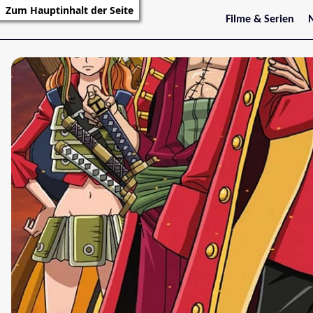
Zum Hauptinhalt der Seite
Filme & Serien
Trailer
S
Kritiken
S
Filmarchiv
Serienarchiv