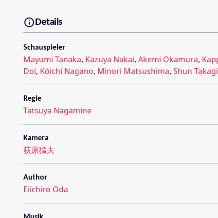
Details
Schauspieler
Mayumi Tanaka
,
Kazuya Nakai
,
Akemi Okamura
,
Kap
Doi
,
Kōichi Nagano
,
Minori Matsushima
,
Shun Takagi
Regie
Tatsuya Nagamine
Kamera
荻原猛夫
Author
Eiichiro Oda
Musik