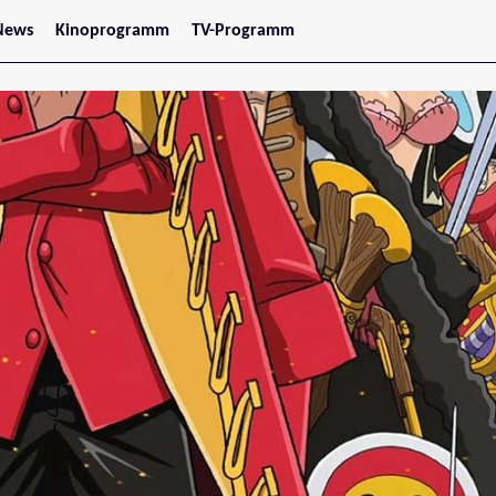
News
Kinoprogramm
TV-Programm
tars
Jetzt im Kino
treaming
Demnächst im Kino
Wien
Niederösterreich
Oberösterreich
Steiermark
Burgenland
Kärnten
Salzburg
Tirol
Vorarlberg