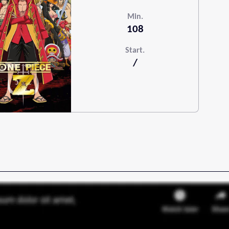
Min.
108
Start.
/