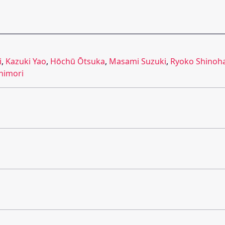
i
,
Kazuki Yao
,
Hōchū Ōtsuka
,
Masami Suzuki
,
Ryoko Shinoh
himori