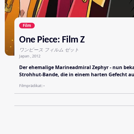
Film
One Piece: Film Z
ワンピース フィルム ゼット
Japan , 2012
Der ehemalige Marineadmiral Zephyr - nun bekan
Strohhut-Bande, die in einem harten Gefecht au
Filmprädikat:
-