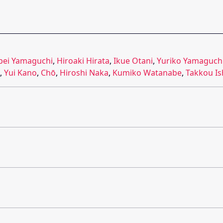
pei Yamaguchi
,
Hiroaki Hirata
,
Ikue Otani
,
Yuriko Yamaguch
,
Yui Kano
,
Chō
,
Hiroshi Naka
,
Kumiko Watanabe
,
Takkou Is