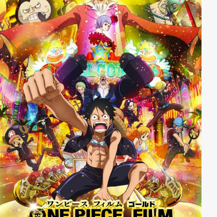
einem vernichtenden Gegenschlag der legendären
Truppe der „Purpur-Nashörner“ erwidert. Griffith
wittert indes die Chance für den Aufstieg seiner
Truppe und bietet dem König an, Dordrey im
Alleingang anzugreifen.