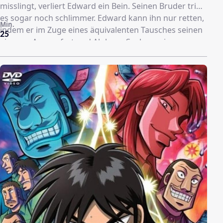
misslingt, verliert Edward ein Bein. Seinen Bruder trifft
es sogar noch schlimmer. Edward kann ihn nur retten,
Min.
indem er im Zuge eines äquivalenten Tausches seinen
25
eigenen Arm opfert und Alphons Seele an eine
Rüstung bindet - dessen Körper aber scheint verloren.
Ein viel zu hoher Preis, den die beiden für ihren
Leichtsinn zahlen mussten. Deshalb beschließen sie
alles zu versuchen, um ihre alten Körper
zurückzubekommen. Im Bestreben die besten
Forschungsbedingungen auf dem Gebiet der Alchemie
zu erlangen, führt sie ihr Weg schließlich zur Armee
von Amestris. Die Militärdiktatur des Landes setzt
sogenannte Staats-Alchemisten als Elitekämpfer in
Kriegen und Konflikten ein. In Friedenszeiten hingegen
steht es den "Lakaien der Armee" frei, zu forschen und
Zugriff auf umfangreiche Aufzeichnungen über
Alchemie, sowie entsprechende finanzielle Mittel zu
erhalten. Doch schon bald müssen die beiden Elric-
Brüder feststellen, dass ihre eigenen Probleme im