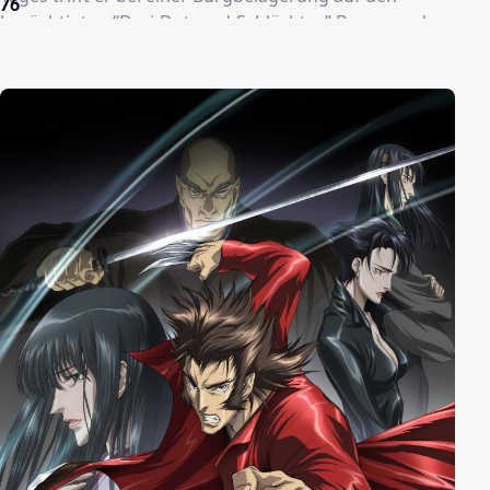
76
berüchtigten “Drei-Dutzend-Schlächter” Basooso, der
wegen seiner außergewöhnlichen Stärke überall im
Land gefürchtet wird. Als Guts diesen in einem
erbitterten Zweikampf tötet, wird Griffith, der
Anführer der Falken auf ihn aufmerksam. Er
beabsichtigt Guts für seine ambitionierten Pläne
einzusetzten, um eines Tages Herrscher des Landes zu
werden. Allerdings ist Guts ein Einzelkämpfer der sich
niemals so einfach unterordnen würde und somit
kann ihn Griffith nur durch ein Duell für sich
gewinnen.