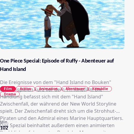
One Piece Special: Episode of Ruffy - Abenteuer auf
Hand Island
Die Ereignisse von dem "Hand Island no Bouken"
Spezial spielen kurz vor dem 11. Kinofilm. Die
Film
Action
Animation
Abenteuer
Komödie
Drama
Handlung befasst sich mit dem "Hand Island"
Zwischenfall, der während der New World Storyline
spielt. Der Zwischenfall dreht sich um die Strohhut-
Piraten und den Admiral eines Marine Hauptquartiers.
Min.
Das Spezial beinhaltet außerdem einen animierten
102
Rückblick auf den ersten Band des Mangas mit