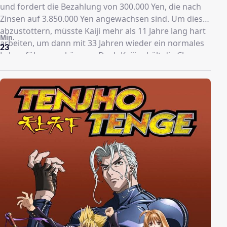
und fordert die Bezahlung von 300.000 Yen, die nach
Zinsen auf 3.850.000 Yen angewachsen sind. Um diese
abzustottern, müsste Kaiji mehr als 11 Jahre lang hart
Min.
arbeiten, um dann mit 33 Jahren wieder ein normales
23
Leben führen zu können. Doch Kaiji erhält die Chance,
an einem Spiel auf einem Schiff teilzunehmen wo er
sich von seinen Schulden freispielen könnte. Auf dem
Schiff erfährt er, dass es sich um das bekannte Spiel
"Schere, Stein, Papier" handelt, jedoch mit etwas
anderen Regeln, die fatale Folgen für die Teilnehmer
haben könnten. Gelingt es mit Verbündeten das
System mit Taktik zu überlisten? Kommt Kaiji aus
diesem Teufelsspiel wieder unbeschadet heraus? Die
Geschichte entwickelt sich noch deutlich weiter und
dies ist lediglich der Anfang einer spannenden
Odyssee und einem Spiel um die Schicksale
verzweifelter, hoffnungsloser Seelen.