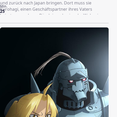
und zurück nach Japan bringen. Dort muss sie
Min.
Kurohagi, einen Geschäftspartner ihres Vaters
25
heiraten, um deren Bündnis zu besiegeln. Wolverine
hat nur ein Ziel vor Augen: die Liebe seines Lebens zu
retten. Dabei gerät er in ein Netz aus Gewalt und
Korruption, welches er mit Hilfe der Attentäterin Yukio
und seinen scharfen Klauen durchdringen muss. (Text:
Animax)