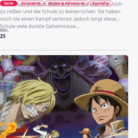
Serie
Animation
Action & Adventure
Komödie
Souichirou und Bob Makihara hier die Macht an sich
zu reißen und die Schule zu beherrschen. Sie haben
noch nie einen Kampf verloren. Jedoch birgt diese
Schule viele dunkle Geheimnisse...
Min.
25