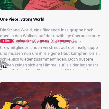
One Piece: Strong World
Die Strong World, eine fliegende Inselgruppe hoch
oben in den Wolken, auf der unzählige überaus starke
Film
Animation
Fantasy
Abenteuer
und intelligente Tiere leben. Ruffy und seine
Crewmitglieder landen verstreut auf der Inselgruppe
und müssen nun um ihre eigene Haut kämpfen, bis sie
schließlich wieder zusammenfinden. Doch düstere
Min.
Wolken zeigen sich am Himmel auf, als der legendäre
114
Pirat »Golden Lion« Shiki sich nach 20 Jahren seit
seinem Verschwinden den Strohhutpiraten offenbart.
Er erkennt Namis überragende Fähigkeiten als
Navigatorin und entführt sie vor den Augen ihrer
Freunde. Werden Ruffy und die anderen Nami retten
können und welchen Plan verfolgt Shiki?