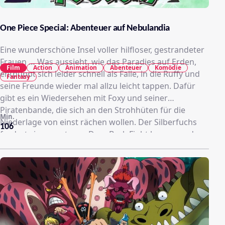
One Piece Special: Abenteuer auf Nebulandia
Eine wunderschöne Insel voller hilfloser, gestrandeter
Frauen … Was aussieht, wie das Paradies auf Erden,
Film
Action
Animation
Abenteuer
Komödie
entpuppt sich leider schnell als Falle, in die Ruffy und
Fantasy
seine Freunde wieder mal allzu leicht tappen. Dafür
gibt es ein Wiedersehen mit Foxy und seiner
Piratenbande, die sich an den Strohhüten für die
Min.
Niederlage von einst rächen wollen. Der Silberfuchs
106
fordert sie erneut zum Davy Back Fight heraus und
hofft, mit seinen neuen Crew-Mitgliedern endlich als
Sieger des Duells hervorzugehen. Zu blöd nur, dass
Foxys neue Kameraden ebenfalls ein falsches Spiel
spielen. Superstratege Komei verfolgt nämlich sein
ganz eigenes Ziel: die Strohhüte nach Nebulandia zu
locken, wo eine gefährliche Pflanze auf Teufelsfrucht-
Nutzer wartet …