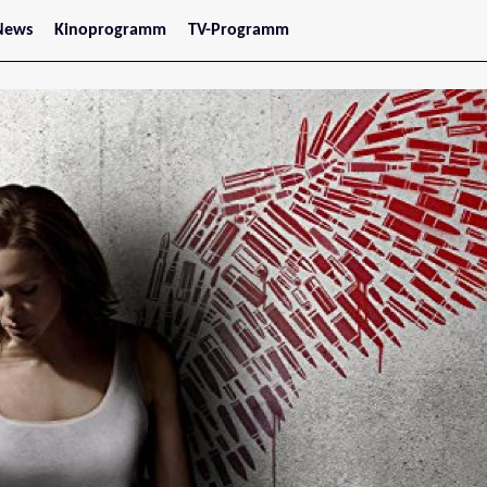
News
Kinoprogramm
TV-Programm
tars
Jetzt im Kino
treaming
Demnächst im Kino
Wien
Niederösterreich
Oberösterreich
Steiermark
Burgenland
Kärnten
Salzburg
Tirol
Vorarlberg