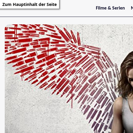
Zum Hauptinhalt der Seite
Filme & Serien
Trailer
S
Kritiken
S
Filmarchiv
Serienarchiv