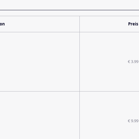
ion
Preis
€ 3.99
€ 9.99