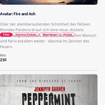
Avatar: Fire and Ash
Über der atemberaubenden Schönheit des fiktiven
Mondes Pandora braut sich eine neue, düstere
Film
Science Fiction
Abenteuer
Action
Bedrohung zusammen. Der Konflikt zwischen Mensch
und Na'vi eskaliert weiter - diesmal im Zeichen des
Feuers.
Min.
210