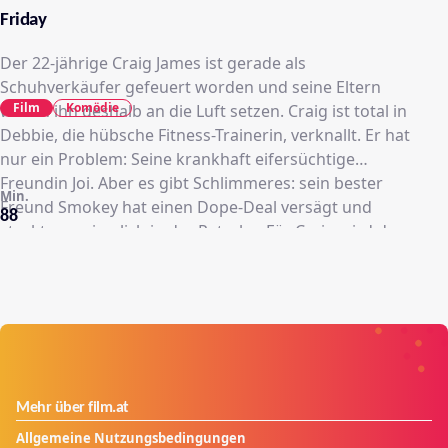
Friday
Der 22-jährige Craig James ist gerade als
Schuhverkäufer gefeuert worden und seine Eltern
Film
Komödie
wollen ihn deshalb an die Luft setzen. Craig ist total in
Debbie, die hübsche Fitness-Trainerin, verknallt. Er hat
nur ein Problem: Seine krankhaft eifersüchtige
Freundin Joi. Aber es gibt Schlimmeres: sein bester
Min.
Freund Smokey hat einen Dope-Deal versägt und
88
steckt nun ziemlich in der Patsche. Für Craig wird das
ein heißer Freitag - vor Sonnenuntergang muss er
Smokey helfen, einen Job zu finden, Joi entkommen,
Debbie erobern und zu allem Überfluss eine
Auseinandersetzung mit dem mächtigen Muskelprotz
Deebo überleben.
Mehr über film.at
Allgemeine Nutzungsbedingungen