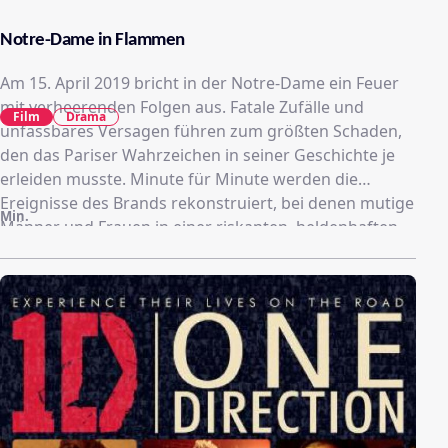
Notre-Dame in Flammen
Am 15. April 2019 bricht in der Notre-Dame ein Feuer
mit verheerenden Folgen aus. Fatale Zufälle und
Film
Drama
unfassbares Versagen führen zum größten Schaden,
den das Pariser Wahrzeichen in seiner Geschichte je
erleiden musste. Minute für Minute werden die
Ereignisse des Brands rekonstruiert, bei denen mutige
Min.
Männer und Frauen in einer riskanten, heldenhaften
Rettungsaktion ihr Leben aufs Spiel setzen, um die
weltberühmte Kathedrale vor der Zerstörung zu
bewahren.