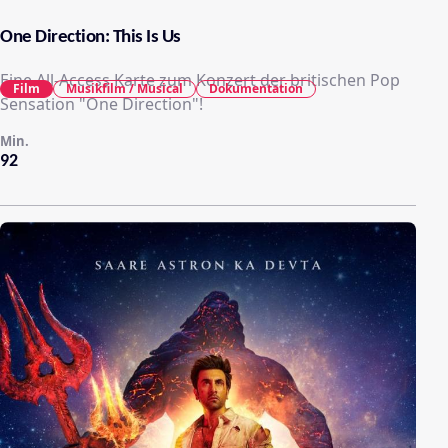
One Direction: This Is Us
Eine All-Access Karte zum Konzert der britischen Pop
Film
Musikfilm / Musical
Dokumentation
Sensation "One Direction"!
Min.
92