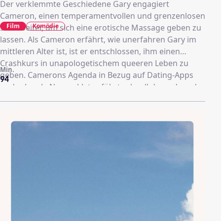
Der verklemmte Geschiedene Gary engagiert
Cameron, einen temperamentvollen und grenzenlosen
Film
Komödie
Sexarbeiter, um sich eine erotische Massage geben zu
lassen. Als Cameron erfährt, wie unerfahren Gary im
mittleren Alter ist, ist er entschlossen, ihm einen
Crashkurs in unapologetischem queeren Leben zu
Min.
geben. Camerons Agenda in Bezug auf Dating-Apps
94
und schwule Nomenklatur führt schnell dazu, dass der
Tag mehrere obskure Wendungen nimmt, während
die beiden einen neugierigen, pillenschluckenden
Nachbarn, einen Eindringling im Internet und vieles
mehr an einem urkomischen Abend voller
Konsequenzen und Konfrontationen ertragen
müssen.