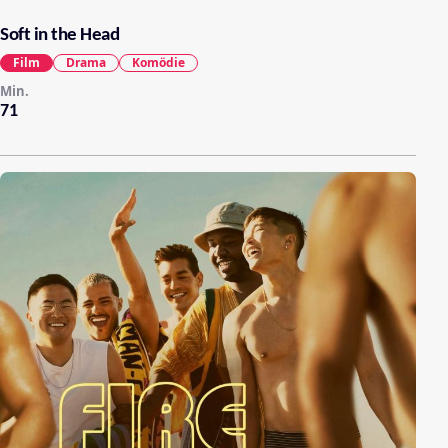
Soft in the Head
Film
Drama
Komödie
Min.
71