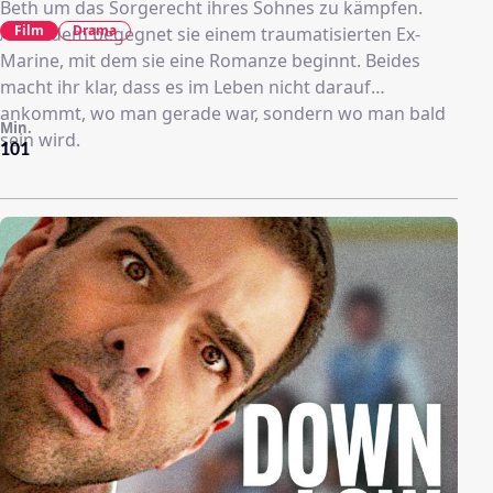
Beth um das Sorgerecht ihres Sohnes zu kämpfen.
Film
Drama
Außerdem begegnet sie einem traumatisierten Ex-
Marine, mit dem sie eine Romanze beginnt. Beides
macht ihr klar, dass es im Leben nicht darauf
ankommt, wo man gerade war, sondern wo man bald
Min.
sein wird.
101