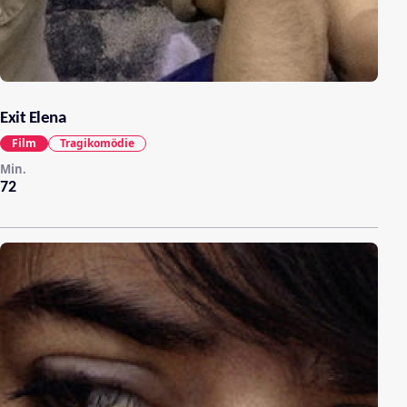
Exit Elena
Film
Tragikomödie
Min.
72