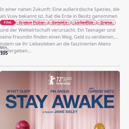
In einer nahen Zukunft: Eine außerirdische Spezies, die
als Vuvv bekannt ist, hat die Erde in Besitz genommen
Film
Science Fiction
Komödie
Liebesfilm
Drama
und damit den Zusammenbruch des Arbeitsmarktes
und der Weltwirtschaft verursacht. Ein Teenager und
seine Freundin finden einen Weg, Geld zu verdienen,
indem sie ihr Liebesleben an die faszinierten Aliens
Min.
weitergeben...
105