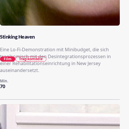
Stinking Heaven
Eine Lo-Fi-Demonstration mit Minibudget, die sich
tragikomisch mit den Desintegrationsprozessen in
Film
Tragikomödie
einer Rehabilitationseinrichtung in New Jersey
auseinandersetzt.
Min.
70