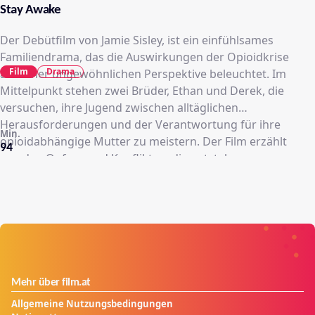
Stay Awake
Der Debütfilm von Jamie Sisley, ist ein einfühlsames
Familiendrama, das die Auswirkungen der Opioidkrise
Film
Drama
aus einer ungewöhnlichen Perspektive beleuchtet. Im
Mittelpunkt stehen zwei Brüder, Ethan und Derek, die
versuchen, ihre Jugend zwischen alltäglichen
Herausforderungen und der Verantwortung für ihre
Min.
opioidabhängige Mutter zu meistern. Der Film erzählt
94
von den Opfern und Konflikten, die entstehen, wenn
Angehörige versuchen, einem geliebten Menschen zu
helfen, ohne sich selbst zu verlieren. Mit leisen Tönen
und realistischen Charakteren fängt der Film die
Spannung und die Nähe innerhalb der Familie ein,
ohne in Klischees zu verfallen​
Mehr über film.at
Allgemeine Nutzungsbedingungen