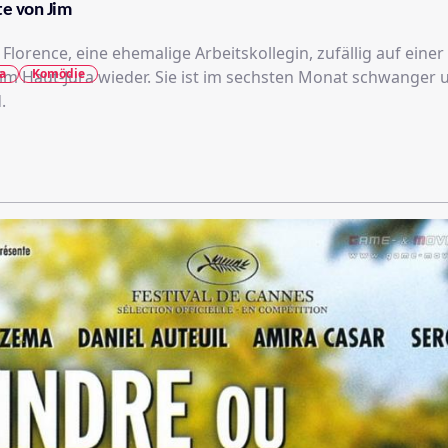
te von Jim
t Florence, eine ehemalige Arbeitskollegin, zufällig auf einer
a
Komödie
 im Haut-Jura wieder. Sie ist im sechsten Monat schwanger 
.