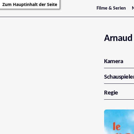
Zum Hauptinhalt der Seite
Filme & Serien
Trailer
S
Kritiken
S
Filmarchiv
Serienarchiv
Arnaud 
Kamera
Schauspiele
Regie