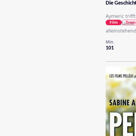
Die Geschich
Aymeric triff
Film
Dram
Saint-Claude
alleinstehend
Min.
101