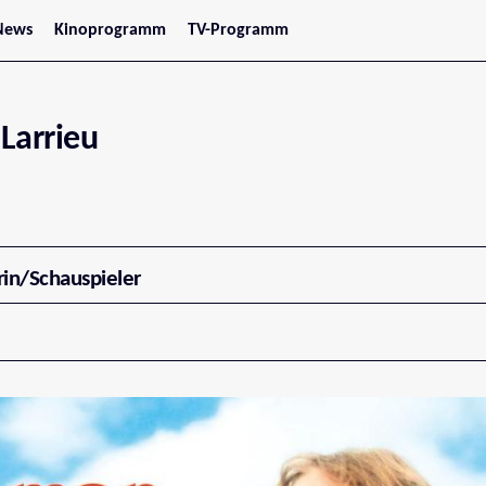
News
Kinoprogramm
TV-Programm
tars
Jetzt im Kino
treaming
Demnächst im Kino
Wien
Niederösterreich
Larrieu
Oberösterreich
Steiermark
Burgenland
Kärnten
Salzburg
Tirol
Vorarlberg
rin/Schauspieler