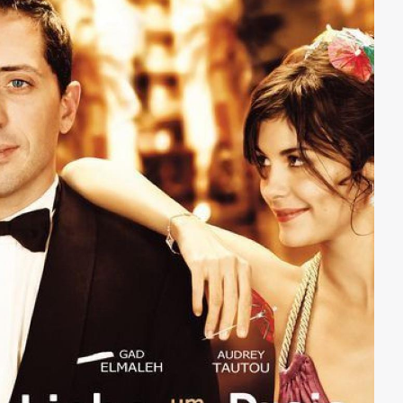
schrägen, zerknirschten und gleichzeitig so
energiegeladenen Typen zu schlagen beginnt. Doch
Antoines Rückkehr ins normale Leben verläuft nicht
nach Resozialisierungsplan. Während er sich Hals über
Kopf ins Verbrechervergnügen stürzt, versucht
Yvonne, den jungen Kerl nicht nur vor sich selbst,
sondern auch vor ihren Kollegen von der Polizei zu
retten.