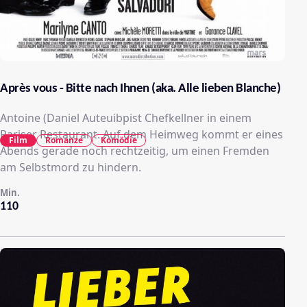
Après vous - Bitte nach Ihnen (aka. Alle lieben Blanche)
Antoine (Daniel Auteuibpist Chefkellner in einem
Pariser Restaurant. Auf dem Heimweg kommt er eines
Film
Romanze
Komödie
Abends gerade noch rechtzeitig, um einen Fremden
am Selbstmord zu hindern.
Min.
110