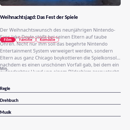
Weihnachtsjagd: Das Fest der Spiele
Der Weihnachtswunsch des neunjährigen Nintendo-
Fans Jake Doyle stößt bei seinen Eltern auf taube
Film
Familie
Komödie
Ohren. Nicht nur ihm soll das begehrte Nintendo
Entertainment System verweigert werden, sondern
Eltern aus ganz Chicago boykottieren die Spielkonsole,
nachdem es einen unschönen Vorfall gab, bei dem ein
Min.
aufgedrehter Hund von einem Bildschirm zerquetscht
wurde. Jake kann das so nicht hinnehmen und
beschließt, die Sache selbst in die Hand zu nehmen.
Regie
Doch schon bald läuft die Sache völlig aus dem Ruder.
Drehbuch
Musik