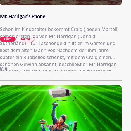
Mr. Harrigan’s Phone
Schon im Kindesalter bekommt Craig (Jaeden Martell)
seinen ersten Job von Mr. Harrigan (Donald
Film
Horror
Sutherland) – für Taschengeld hilft er im Garten und
liest dem alten Mann vor. Nachdem der ihm Jahre
später ein Rubbellos schenkt, mit dem Craig einen
schönen Gewinn absahnt, beschließt er, Mr. Harrigan
Min.
mit dem Geld ein Handy zu kaufen. Als dieser kurz
darauf stirbt, steckt Craig ihm das Telefon beim
Begräbnis in die Tasche – und wundert sich, als er
wenig später eine Nachricht von dem Verstorbenen
bekommt.