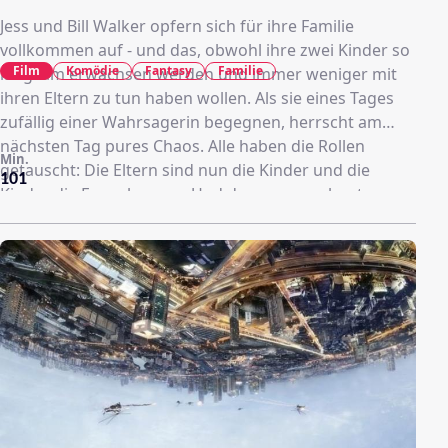
Jess und Bill Walker opfern sich für ihre Familie
vollkommen auf - und das, obwohl ihre zwei Kinder so
Film
Komödie
Fantasy
Familie
langsam erwachsen werden und immer weniger mit
ihren Eltern zu tun haben wollen. Als sie eines Tages
zufällig einer Wahrsagerin begegnen, herrscht am
nächsten Tag pures Chaos. Alle haben die Rollen
Min.
getauscht: Die Eltern sind nun die Kinder und die
101
Kinder die Erwachsenen. Und das ausgerechnet am
jeweils wichtigsten Tag ihres Lebens. So müssen die
Walkers mit vereinten Kräften eine Beförderung, ein
Vorstellungsgespräch am College, einen
Plattenvertrag und ein Vorspielen beim Fußball
erfolgreich meistern.