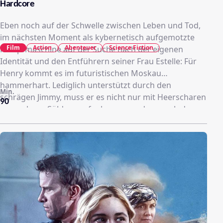
Hardcore
Eben noch auf der Schwelle zwischen Leben und Tod,
im nächsten Moment als kybernetisch aufgemotzte
Film
Action
Abenteuer
Science Fiction
Kampfmaschine auf der Suche nach der eigenen
Identität und den Entführern seiner Frau Estelle: Für
Henry kommt es im futuristischen Moskau
hammerhart. Lediglich unterstützt durch den
Min.
schrägen Jimmy, muss er es nicht nur mit Heerscharen
90
namenloser Söldner aufnehmen, sondern auch deren
psychopathischen Boss Akan in die Schranken weisen,
der eine Armee biotechnisch aufgerüsteter Soldaten
produzieren will. Getreu dem Motto „Blut schlucken
und schlucken lassen“ bleibt Stehaufmännchen Henry
nichts anderes übrig, als bis zum finalen „Game Over“
auch den letzten der „Scheißkerle“ endgültig
plattzumachen.