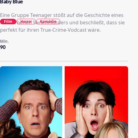
Baby Blue
Eine Gruppe Teenager stößt auf die Geschichte eines
Film
Horror
Komödie
verstorbenen Serienmörders und beschließt, dass sie
perfekt für ihren True-Crime-Vodcast wäre.
Min.
90