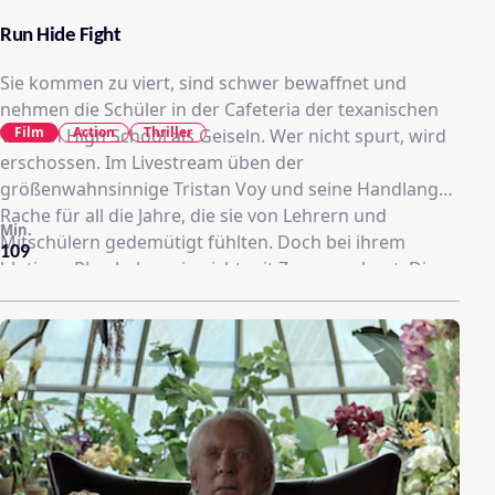
Run Hide Fight
Sie kommen zu viert, sind schwer bewaffnet und
nehmen die Schüler in der Cafeteria der texanischen
Film
Action
Thriller
Vernon High School als Geiseln. Wer nicht spurt, wird
erschossen. Im Livestream üben der
größenwahnsinnige Tristan Voy und seine Handlanger
Rache für all die Jahre, die sie von Lehrern und
Min.
Mitschülern gedemütigt fühlten. Doch bei ihrem
109
blutigen Plan haben sie nicht mit Zoe gerechnet. Die
17-Jährige wird nicht tatenlos mitansehen, wie ihre
Freunde und Mitschüler vor laufender Kamera
ermordet werden. Sie ergreift nicht die Flucht,
sondern ist bereit zu kämpfen! Dramatischer
Survivalthriller von Kyle Rankin mit gut besetzten
Nebenrollen.