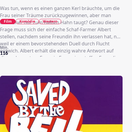
Was tun, wenn es einen ganzen Kerl bräuchte, um die
Frau seiner Träume zurückzugewinnen, aber man
Film
Komödie
Western
doch eher nur zum halben Hahn taugt? Genau dieser
Frage muss sich der einfache Schaf-Farmer Albert
stellen, nachdem seine Freundin ihn verlassen hat, nur
weil er einem bevorstehenden Duell durch Flucht
Min.
entwich. Albert erhält die einzig wahre Antwort auf
116
diese elementare Frage in Form einer taffen Frau, die
sich ihm als Nachhilfelehrerin in Sachen Wilder Westen
anbietet. Als Frau des skrupellosen Outlaws Clinch
kennt sie sich darin bestens aus. Nachdem dieser
jedoch hinter den Deal gekommen ist, ist es an Albert
zu zeigen, was er an Lektionen bereits gelernt hat.
Und die erste ist ganz klar: Es gibt eine Millionen Wege
im Wilden Westen zu sterben!