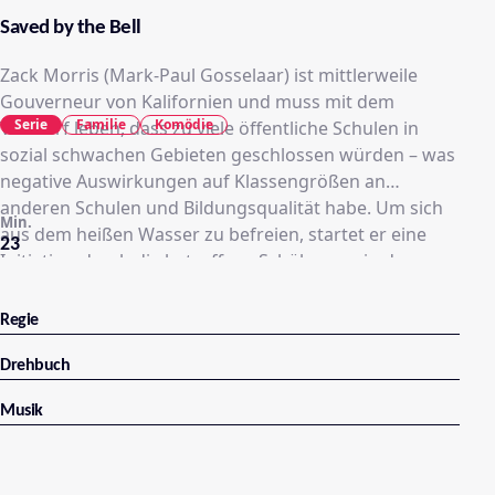
Saved by the Bell
Zack Morris (Mark-Paul Gosselaar) ist mittlerweile
Gouverneur von Kalifornien und muss mit dem
Serie
Familie
Komödie
Vorwurf leben, dass zu viele öffentliche Schulen in
sozial schwachen Gebieten geschlossen würden – was
negative Auswirkungen auf Klassengrößen an
anderen Schulen und Bildungsqualität habe. Um sich
Min.
aus dem heißen Wasser zu befreien, startet er eine
23
Initiative, durch die betroffene Schüler nun in den
besten Schulen des Bundesstaates unterrichtet
werden sollen – auch auf der Bayside High. Dort ist
Regie
unter anderem Zacks eigener Sohn Schüler: Mac
Morris (Mitchell Hoog, „Harriet“). Der wird als
Drehbuch
gutaussehend und charmant beschrieben, allerdings
Musik
ist er auch ziemlich verwöhnt. Eine weitere zentrale
Rolle hat Josie Totah („Champions“) erhalten, die
Cheerleaderin Lexi spielt: Das attraktivste Mädchen