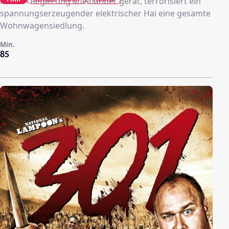
lokalen Regierung aneinander gerät, terrorisiert ein
spannungserzeugender elektrischer Hai eine gesamte
Wohnwagensiedlung.
Min.
85