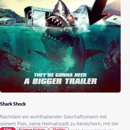
Shark Shock
Nachdem ein wohlhabender Geschäftsmann mit
seinem Plan, seine Heimatstadt zu bereichern, mit der
Film
Science Fiction
Thriller