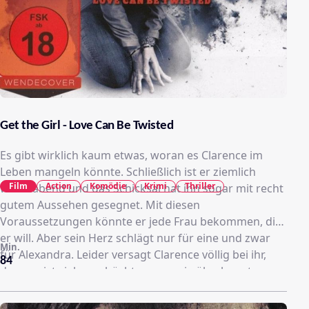
Get the Girl - Love Can Be Twisted
Es gibt wirklich kaum etwas, woran es Clarence im
Leben mangeln könnte. Schließlich ist er ziemlich
Film
Action
Komödie
Krimi
Thriller
wohlhabend und das Schicksal hat ihn sogar mit recht
gutem Aussehen gesegnet. Mit diesen
Voraussetzungen könnte er jede Frau bekommen, die
er will. Aber sein Herz schlägt nur für eine und zwar
Min.
für Alexandra. Leider versagt Clarence völlig bei ihr,
84
denn er ist viel zu schüchtern, um sie überhaupt
anzusprechen. Zum Glück kennt er mit Patrick einen
echten Frauenhelden und zusammen kommen sie auf