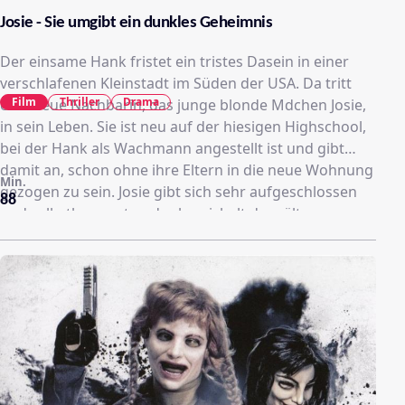
Josie - Sie umgibt ein dunkles Geheimnis
Der einsame Hank fristet ein tristes Dasein in einer
verschlafenen Kleinstadt im Süden der USA. Da tritt
Film
Thriller
Drama
eine neue Nachbarin, das junge blonde Mdchen Josie,
in sein Leben. Sie ist neu auf der hiesigen Highschool,
bei der Hank als Wachmann angestellt ist und gibt
damit an, schon ohne ihre Eltern in die neue Wohnung
Min.
gezogen zu sein. Josie gibt sich sehr aufgeschlossen
88
und selbstbewusst und schmeichelt dem älteren
Mann. So entwickelt sich zwischen den beiden eine
mehr als fragwürdige Beziehung. Doch Josie geht auch
mit ihrem Klassenkameraden Marcus ein Verhältnis
ein. Keiner der beiden Männer erkennt allerdings die
wahren Absichten der jungen Frau, in deren
Vergangenheit ein dunkles Geheimnis schlummert.