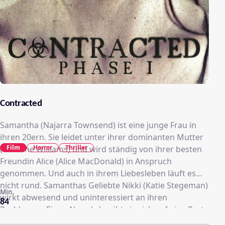
Contracted
Samantha (Najarra Townsend) ist eine junge Frau in
ihren 20ern. Sie leidet unter ihrer dominanten Mutter
Film
Horror
Thriller
(Caroline Williams) und wird ständig von ihrer besten
Freundin Alice (Alice MacDonald) in Anspruch
genommen. Und auch in ihrem Liebesleben läuft es
nicht rund. Samanthas Geliebte Nikki (Katie Stegeman)
Min.
wirkt abwesend und uninteressiert an ihren
84
Problemen. Eines Abends begibt sie sich auf eine Party
und schläft, nachdem sie sich völlig betrunken hat, mit