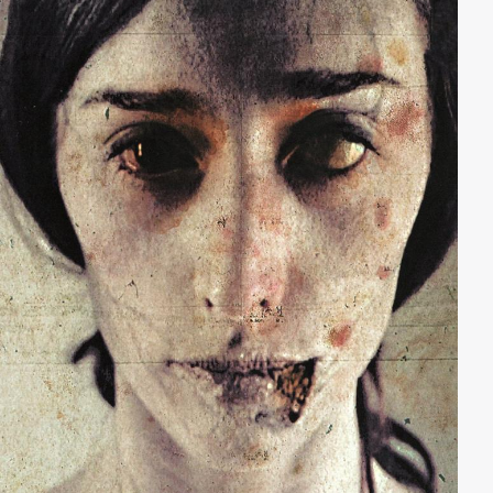
einen scheinbar narrensicheren Plan: Sie inszenieren
die Entführung von Alexandra, damit Clarence als ihr
strahlender Retter in Erscheinung treten kann. Als
dann einer der falschen Kidnapper versehentlich
getötet wird, muss Clarence plötzlich Alexandra
wirklich retten…