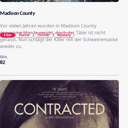
Madison County
Vor vielen Jahren wurden in Madison County
grausame Morde verübt, doch der Täter ist nicht
Film
Horror
Thriller
Mystery
gefasst. Nun schlägt der Killer mit der Schweinemaske
wieder zu.
Min.
82