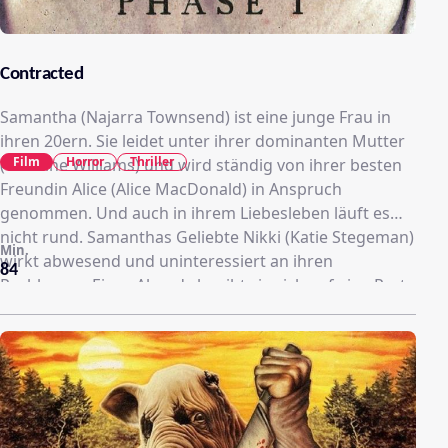
Contracted
Samantha (Najarra Townsend) ist eine junge Frau in
ihren 20ern. Sie leidet unter ihrer dominanten Mutter
Film
Horror
Thriller
(Caroline Williams) und wird ständig von ihrer besten
Freundin Alice (Alice MacDonald) in Anspruch
genommen. Und auch in ihrem Liebesleben läuft es
nicht rund. Samanthas Geliebte Nikki (Katie Stegeman)
Min.
wirkt abwesend und uninteressiert an ihren
84
Problemen. Eines Abends begibt sie sich auf eine Party
und schläft, nachdem sie sich völlig betrunken hat, mit
einem ihr unbekannten Mann. Als sie am nächsten
Morgen aufwacht, fühlt sie sich unwohl und
befürchtet, dass sie sich eine Geschlechtskrankheit
zugezogen hat. Doch ihr Arzt kann zunächst nichts
Ungewöhnliches feststellen. Als ihre Symptome immer