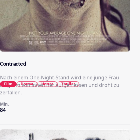
Contracted
Nach einem One-Night-Stand wird eine junge Frau
Film
Drama
Horror
Thriller
langsam von innen her aufgefressen und droht zu
zerfallen.
Min.
84