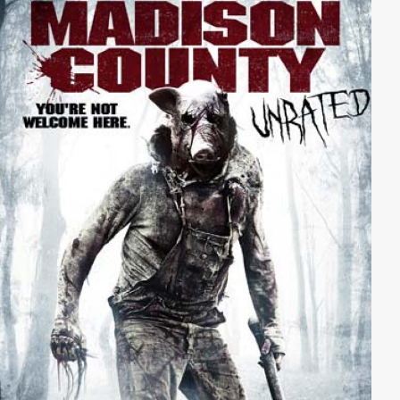
miteinander, als ein junger Hacker in einem ominösen
Unternehmen zum Vorstellungsgespräch kommt und
es bald bereuen soll, das Jobangebot ausgeschlagen
zu haben. In „Listen“ schließlich bringt ein Musikstück
seinen Hörern den Tod.