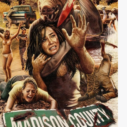
schlimmer werden und sogar ihr Haar auszufallen
beginnt, ist jedoch klar, dass sie sich ihre Schmerzen
nicht einbildet. Doch nicht nur Samanthas Äußeres
verändert sich dramatisch, auch ihrer Familie und
Freunden gegenüber wird sie immer aggressiver, bis
diese sie kaum noch wiedererkennen.