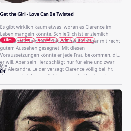
Get the Girl - Love Can Be Twisted
Es gibt wirklich kaum etwas, woran es Clarence im
Leben mangeln könnte. Schließlich ist er ziemlich
Film
Action
Komödie
Krimi
Thriller
wohlhabend und das Schicksal hat ihn sogar mit recht
gutem Aussehen gesegnet. Mit diesen
Voraussetzungen könnte er jede Frau bekommen, die
er will. Aber sein Herz schlägt nur für eine und zwar
Min.
für Alexandra. Leider versagt Clarence völlig bei ihr,
84
denn er ist viel zu schüchtern, um sie überhaupt
anzusprechen. Zum Glück kennt er mit Patrick einen
echten Frauenhelden und zusammen kommen sie auf
einen scheinbar narrensicheren Plan: Sie inszenieren
die Entführung von Alexandra, damit Clarence als ihr
strahlender Retter in Erscheinung treten kann. Als
dann einer der falschen Kidnapper versehentlich
getötet wird, muss Clarence plötzlich Alexandra