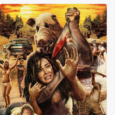
einem ihr unbekannten Mann. Als sie am nächsten
Morgen aufwacht, fühlt sie sich unwohl und
befürchtet, dass sie sich eine Geschlechtskrankheit
zugezogen hat. Doch ihr Arzt kann zunächst nichts
Ungewöhnliches feststellen. Als ihre Symptome immer
schlimmer werden und sogar ihr Haar auszufallen
beginnt, ist jedoch klar, dass sie sich ihre Schmerzen
nicht einbildet. Doch nicht nur Samanthas Äußeres
verändert sich dramatisch, auch ihrer Familie und
Freunden gegenüber wird sie immer aggressiver, bis
diese sie kaum noch wiedererkennen.