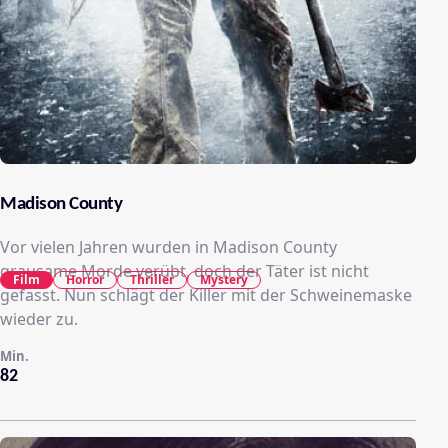
Madison County
Vor vielen Jahren wurden in Madison County
grausame Morde verübt, doch der Täter ist nicht
Film
Horror
Thriller
Mystery
gefasst. Nun schlägt der Killer mit der Schweinemaske
wieder zu.
Min.
82