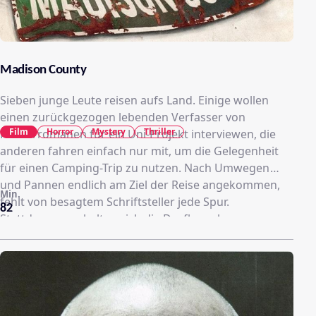
Madison County
Sieben junge Leute reisen aufs Land. Einige wollen
einen zurückgezogen lebenden Verfasser von
Film
Horror
Mystery
Thriller
Horrorromanen für ein Uni-Projekt interviewen, die
anderen fahren einfach nur mit, um die Gelegenheit
für einen Camping-Trip zu nutzen. Nach Umwegen
und Pannen endlich am Ziel der Reise angekommen,
Min.
fehlt von besagtem Schriftsteller jede Spur.
82
Stattdessen verhalten sich die Dorfbewohner
reserviert bis offen feindselig. Das Campen am
einladenden Bergsee soll trotzdem stattfinden, als aus
dem Nichts ein maskierter Unhold zuschlägt.