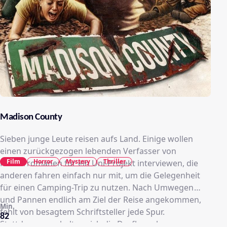
Madison County
Sieben junge Leute reisen aufs Land. Einige wollen
einen zurückgezogen lebenden Verfasser von
Film
Horror
Mystery
Thriller
Horrorromanen für ein Uni-Projekt interviewen, die
anderen fahren einfach nur mit, um die Gelegenheit
für einen Camping-Trip zu nutzen. Nach Umwegen
und Pannen endlich am Ziel der Reise angekommen,
Min.
fehlt von besagtem Schriftsteller jede Spur.
82
Stattdessen verhalten sich die Dorfbewohner