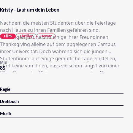
Kristy - Lauf um dein Leben
Nachdem die meisten Studenten über die Feiertage
nach Hause zu ihren Familien gefahren sind,
Film
Thriller
Horror
verbringen Justine und einige ihrer Freundinnen
Thanksgiving alleine auf dem abgelegenen Campus
ihrer Universität. Doch während sich die jungen
Studentinnen auf einige gemütliche Tage einstellen,
Min.
ahnt keine von ihnen, dass sie schon längst von einer
85
Killer-Gruppe ins Visier genommen wurden. Diese
macht ohne erkennbare Motive Jagd auf junge Frauen
und ermordet diese auf bestialische Weise, um ihre
Regie
Bluttaten anschließend im Internet zu veröffentlichen.
Ihren Opfern geben sie dabei stets den Namen Kristy.
Drehbuch
Als Justine der drohenden Gefahr gewahr wird, schlägt
Musik
ihr Hochgefühl in nackte Panik um und sie flüchtet
sich in die Campus-Bibliothek, wo ein unerbittlicher
Kampf um Leben und Tod beginnt.