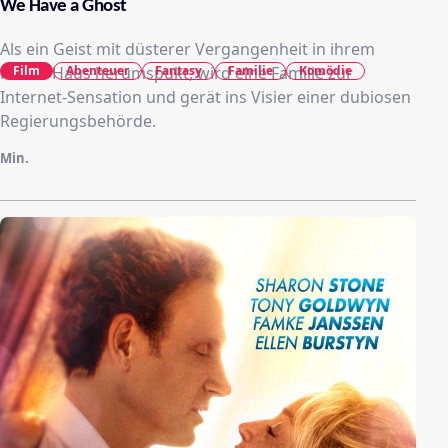
We Have a Ghost
Als ein Geist mit düsterer Vergangenheit in ihrem
neuen Haus herumspukt, wird eine Familie zur
Film
Abenteuer
Fantasy
Familie
Komödie
Internet-Sensation und gerät ins Visier einer dubiosen
Regierungsbehörde.
Min.