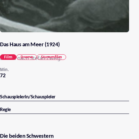
Das Haus am Meer (1924)
Film
Drama
Stummfilm
Drama nach Stefan Zweig.
Min.
72
Schauspielerin/Schauspieler
Regie
Die beiden Schwestern