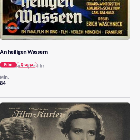
An heiligen Wassern
Film
Drama
deutscher Spielfilm
Min.
84