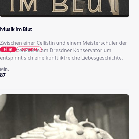
Musik im Blut
Zwischen einer Cellistin und einem Meisterschüler der
Film
Romanze
Dirigentenklasse am Dresdner Konservatorium
entspinnt sich eine konftliktreiche Liebesgeschichte.
Min.
87