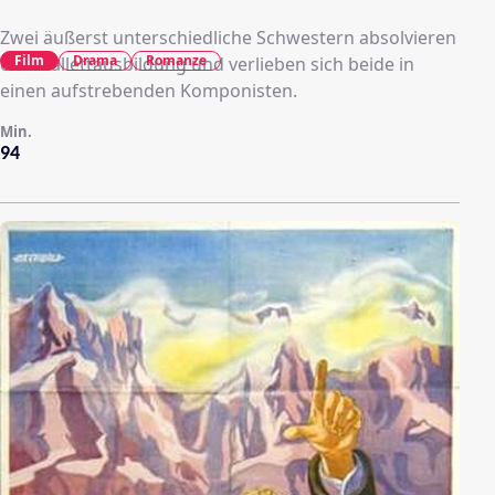
Zwei äußerst unterschiedliche Schwestern absolvieren
Film
Drama
Romanze
eine Ballettausbildung und verlieben sich beide in
einen aufstrebenden Komponisten.
Min.
94