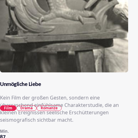
Unmögliche Liebe
Kein Film der großen Gesten, sondern eine
überraschend einfühlsame Charakterstudie, die an
Film
Drama
Romanze
kleinen Ereignissen seelische Erschütterungen
seismografisch sichtbar macht.
Min.
87