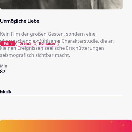
Unmögliche Liebe
Kein Film der großen Gesten, sondern eine
überraschend einfühlsame Charakterstudie, die an
Film
Drama
Romanze
kleinen Ereignissen seelische Erschütterungen
seismografisch sichtbar macht.
Min.
87
Musik