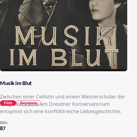
Musik im Blut
Zwischen einer Cellistin und einem Meisterschüler der
Film
Romanze
Dirigentenklasse am Dresdner Konservatorium
entspinnt sich eine konftliktreiche Liebesgeschichte.
Min.
87