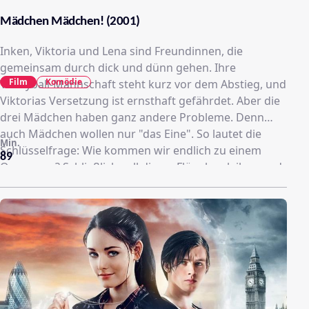
Mädchen Mädchen! (2001)
Inken, Viktoria und Lena sind Freundinnen, die
gemeinsam durch dick und dünn gehen. Ihre
Film
Komödie
Volleyball-Mannschaft steht kurz vor dem Abstieg, und
Viktorias Versetzung ist ernsthaft gefährdet. Aber die
drei Mädchen haben ganz andere Probleme. Denn
auch Mädchen wollen nur "das Eine". So lautet die
Min.
Schlüsselfrage: Wie kommen wir endlich zu einem
89
Orgasmus? Schließlich soll dieser Flügel verleihen und
der Grundstein zu jeglichem Erfolg sein...