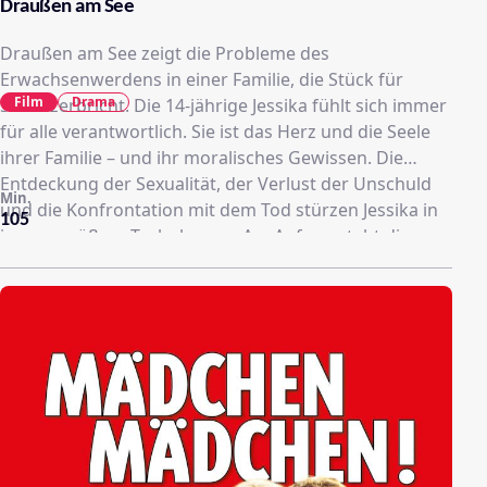
Draußen am See
Draußen am See zeigt die Probleme des
Erwachsenwerdens in einer Familie, die Stück für
Film
Drama
Stück zerbricht. Die 14-jährige Jessika fühlt sich immer
für alle verantwortlich. Sie ist das Herz und die Seele
ihrer Familie – und ihr moralisches Gewissen. Die
Entdeckung der Sexualität, der Verlust der Unschuld
Min.
und die Konfrontation mit dem Tod stürzen Jessika in
105
immer größere Turbulenzen. Am Anfang steht die
perfekte Inszenierung von familiärer Normalität und
Harmonie. Eine Laube am See ist Zentrum der
familiären Wochenend-Idylle, doch die vordergründige
familiäre Einigkeit wird bald als Fassade entlarvt.
Jessika, die zunächst noch von der Eintönigkeit und
Ereignislosigkeit des Familienlebens gelangweilt ist,
muss damit fertig werden, wie ihr Vater den Job
verliert, sich die Konflikte zwischen den Eltern
verschärfen und die Schwester nur noch an Sex und