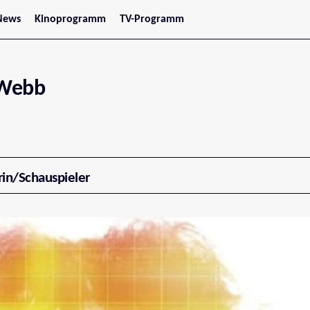
News
Kinoprogramm
TV-Programm
tars
Jetzt im Kino
treaming
Demnächst im Kino
Wien
Niederösterreich
Webb
Oberösterreich
Steiermark
Burgenland
Kärnten
Salzburg
Tirol
Vorarlberg
rin/Schauspieler