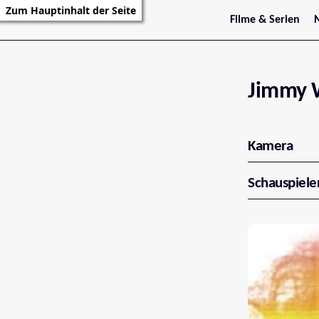
Zum Hauptinhalt der Seite
Filme & Serien
Trailer
S
Kritiken
S
Filmarchiv
Serienarchiv
Jimmy 
Kamera
Schauspiele