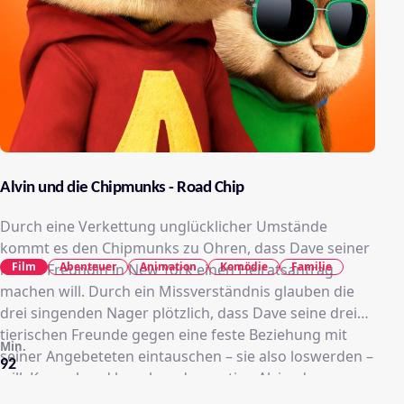
Alvin und die Chipmunks - Road Chip
Durch eine Verkettung unglücklicher Umstände
kommt es den Chipmunks zu Ohren, dass Dave seiner
Film
Abenteuer
Animation
Komödie
Familie
neuen Freundin in New York einen Heiratsantrag
machen will. Durch ein Missverständnis glauben die
drei singenden Nager plötzlich, dass Dave seine drei
tierischen Freunde gegen eine feste Beziehung mit
Min.
seiner Angebeteten eintauschen – sie also loswerden –
92
will. Kurzerhand begeben der mutige Alvin, der
schlaue Simon und der kleine Theodore sich also auf