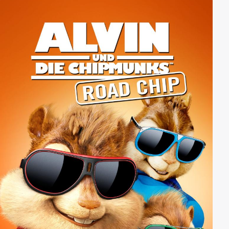
sogar ein Mädchen zu daten. Verdrängt werden
Erinnerungen an die Zeit vor seinem Camp-Aufenthalt
und an seine erst große Liebe, Charlie. Dieser hat
jedoch die Hoffnung nicht aufgegeben und beginnt,
trotz aller widrigen Umstände, um James zu kämpfen.
Nach und nach beginnt James‘ Hetero-Fassade
zubröckeln… Sinnlich, romantisch und dramatisch
zugleich. Ein Film, der es erfolgreich wagt, große
Gefühle zu zeigen.