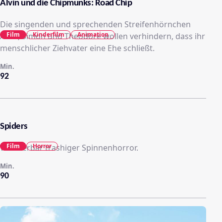
Alvin und die Chipmunks: Road Chip
Die singenden und sprechenden Streifenhörnchen
Film
Kinderfilm
Animation
Alvin, Simon und Theodore wollen verhindern, dass ihr
menschlicher Ziehvater eine Ehe schließt.
Min.
92
Spiders
Film
Horror
Wunderbar trashiger Spinnenhorror.
Min.
90