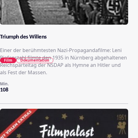
Triumph des Willens
Einer der berühmtesten Nazi-Propagandafilme: Leni
Riefenstahl filmte den 1935 in Nürnberg abgehaltenen
Film
Dokumentation
Reichsparteitag der NSDAP als Hymne an Hitler und
als Fest der Massen.
Min.
108