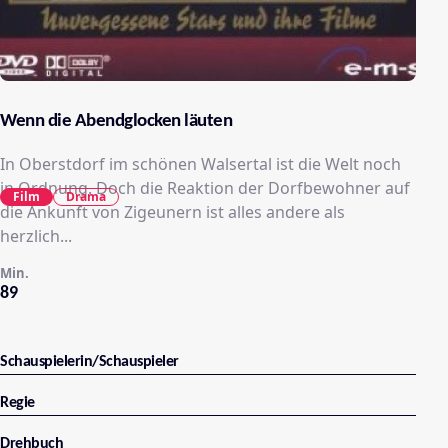
Wenn die Abendglocken läuten
In Oberstdorf im schönen Walsertal ist die Welt noch
in Ordnung. Doch die Reaktion der Dorfbewohner auf
Film
Drama
die Ankunft von Zigeunern ist alles andere als
herzlich...
Min.
89
Schauspielerin/Schauspieler
Regie
Drehbuch