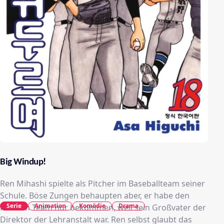
Big Windup!
Ren Mihashi spielte als Pitcher im Baseballteam seiner
Schule. Böse Zungen behaupten aber, er habe den
Serie
Animation
Komödie
Drama
Platz im Team nur bekommen, weil sein Großvater der
Direktor der Lehranstalt war. Ren selbst glaubt das