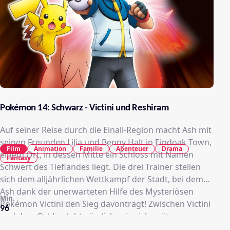
Pokémon 14: Schwarz - Victini und Reshiram
Auf seiner Reise durch die Einall-Region macht Ash mit
seinen Freunden Lilia und Benny Halt in Eindoak Town,
Film
Animation
Familie
Abenteuer
Drama
einem Ort, in dessen Mitte ein Schloss mit Namen
Fantasy
Schwert des Tieflandes liegt. Die drei Trainer stellen
sich dem alljährlichen Wettkampf der Stadt, bei dem
Ash dank der unerwarteten Hilfe des Mysteriösen
Min.
Pokémon Victini den Sieg davonträgt! Zwischen Victini
96
und dem Ort besteht nämlich, wie sich später
herausstellt, eine besondere Verbindung… Vor langer