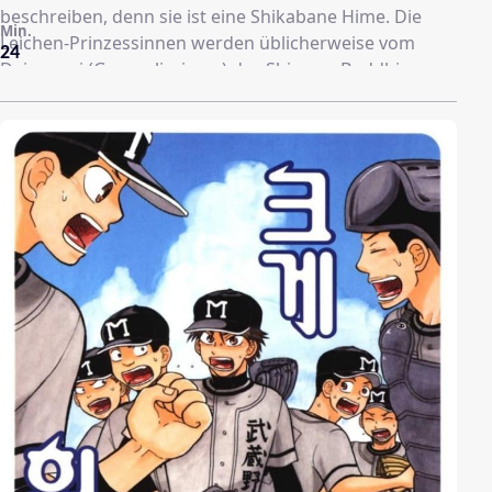
beschreiben, denn sie ist eine Shikabane Hime. Die
Min.
Leichen-Prinzessinnen werden üblicherweise vom
24
Daigensui (Generalissimus) des Shingon-Buddhismus
zugehörigen Kougonshyuu-Ordens erschaffen, indem
die Leiche eines jungen Mädchens wiederbelebt wird.
Aus bisher ungeklärten Gründen hat unsere Heldin,
Hoshimura Makina, wahrscheinlich nach ihrem Tode
einen Pakt mit diesem Orden geschlossen. Nun ist sie
dazu gezwungen, sich eine Treppe aus den Leichen
108 Untoter in den Himmel zu bauen, bevor sie in
Frieden ruhen darf. Dabei steht ihr der Lebemann-
Mönch Tagami Keisei, ein Mitglied des oben
genannten Ordens, zur Seite.