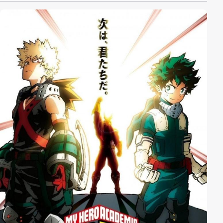
Zeit wachte das Schloss über die Geschicke des
Königreiches des Tieflandes, dessen Untertanen unter
einem besonderen Schutz standen, der dem Band der
Freundschaft zwischen Victini und dem König
geschuldet war. Doch jenes Königreich ist heute nicht
mehr als eine wehmütige Erinnerung an vergangene
Tage. Damon, ein Nachkomme des Stammes des
Tieflandes, der es sich zur Aufgabe gemacht hat, dem
verlorenen Königreich mit der Hilfe von Morbitesse
wieder zu Ruhm und Glanz zu verhelfen.