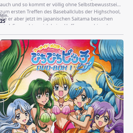
auch und so kommt er völlig ohne Selbstbewusstsein
zum ersten Treffen des Baseballclubs der Highschool,
Min.
die er aber jetzt im japanischen Saitama besuchen
25
wird. So macht er sich keine Hoffnungen, hier als
Pitcher angenommen zu werden. Doch er ist der
einzige Anwesende, der diese Position bereits gespielt
hat und die Managerin des Teams glaubt genauso an
ihn, wie es der Catcher der Mannschaft tut.