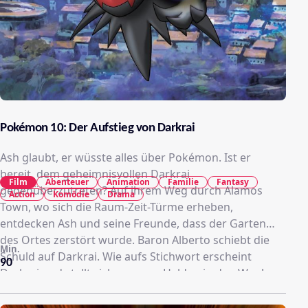
Pokémon 10: Der Aufstieg von Darkrai
Ash glaubt, er wüsste alles über Pokémon. Ist er
bereit, dem geheimnisvollen Darkrai
Film
Abenteuer
Animation
Familie
Fantasy
gegenüberzutreten? Auf ihrem Weg durch Alamos
Action
Komödie
Drama
Town, wo sich die Raum-Zeit-Türme erheben,
entdecken Ash und seine Freunde, dass der Garten
des Ortes zerstört wurde. Baron Alberto schiebt die
Min.
Schuld auf Darkrai. Wie aufs Stichwort erscheint
90
Darkrai und stellt sich unseren Helden in den Weg!
Was genau ist Darkrai? Freund oder Feind? Als über
Alamos Town ein Kampf zwischen den Legendären