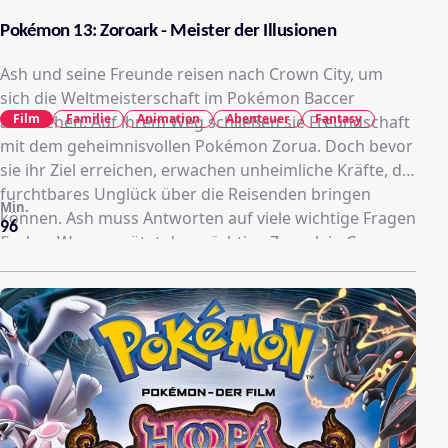
Pokémon 13: Zoroark - Meister der Illusionen
Ash und seine Freunde reisen nach Crown City, um
sich die Weltmeisterschaft im Pokémon Baccer
Film
Familie
Animation
Abenteuer
Fantasy
anzusehen. Auf ihrem Weg schließen sie Freundschaft
mit dem geheimnisvollen Pokémon Zorua. Doch bevor
sie ihr Ziel erreichen, erwachen unheimliche Kräfte, die
furchtbares Unglück über die Reisenden bringen
Min.
können. Ash muss Antworten auf viele wichtige Fragen
96
finden: Warum wütet der mächtige Zoroak in Crown
City, und wieso tauchen dort plötzlich die legendären
Pokémons Raikous, Entei und Suicune auf? Weshalb
kehrt Celebi ausgerechnet jetzt wieder in die Stadt
zurück, die er seit zwanzig Jahre nicht betreten hat?
Und was geschieht, wenn sie alle zur selben Zeit am
selben Ort aufeinander treffen …?