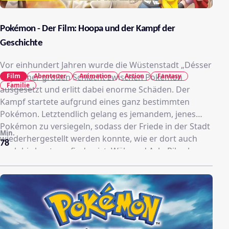
Pokémon - Der Film: Hoopa und der Kampf der
Geschichte
Vor einhundert Jahren wurde die Wüstenstadt „Désser
City” einer großen Schlacht zwischen Pokémon
Film
Abenteuer
Animation
Action
Fantasy
Familie
ausgesetzt und erlitt dabei enorme Schäden. Der
Kampf startete aufgrund eines ganz bestimmten
Pokémon. Letztendlich gelang es jemandem, jenes
Pokémon zu versiegeln, sodass der Friede in der Stadt
Min.
wiederhergestellt werden konnte, wie er dort auch
78
noch bis heute zu finden ist. Während Ash, Pikachu
und seine Freunde ihre Reise durch die Pokémon-Welt
fortsetzen, machen sie Bekanntschaft mit dem
mysteriösen Pokémon Hoopa, das magische Ringe bei
sich trägt, um alles und jeden herbeirufen zu können.
Begleitet wird Hoopa von einem Mädchen namens
Mary.