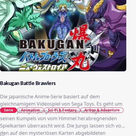
Bakugan Battle Brawlers
Die japanische Anime-Serie basiert auf dem
gleichnamigem Videospiel von Sega Toys. Es geht um
Serie
Animation
Sci-Fi & Fantasy
Action & Adventure
den 12-jährigen Jungen Dan, der eines Tages mit
seinen Kumpels von vom Himmel herabregnenden
Spielkarten überrascht wird. Die Jungs lassen sich von
den auf den mysteriösen Karten abgebildeten