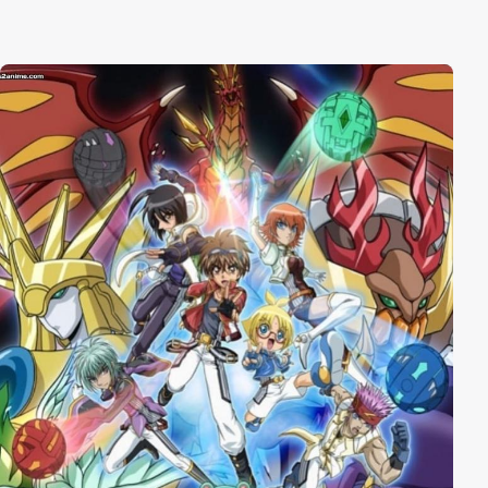
es auf den kleinen Katsuma und dessen Spezialität
abgesehen und fallen auf der Insel ein. Abgeschnitten
von der Außenwelt muss die ganze Klasse
zusammenhalten und zeigen, was sie bisher gelernt
hat. Vor allem Izuku und Katsuki wachsen gemeinsam
über sich hinaus, um Katsuma und die anderen
Einwohner zu beschützen. Doch wird das gegen den
superstarken Nine, der genau wie All for One mehrere
Spezialitäten besitzt, wirklich ausreichen?