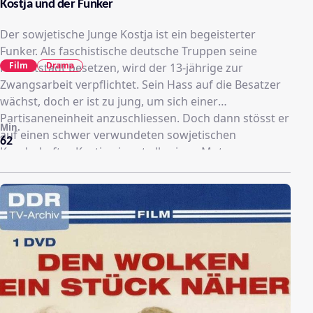
Kostja und der Funker
Der sowjetische Junge Kostja ist ein begeisterter
Funker. Als faschistische deutsche Truppen seine
Film
Drama
Heimatstadt besetzen, wird der 13-jährige zur
Zwangsarbeit verpflichtet. Sein Hass auf die Besatzer
wächst, doch er ist zu jung, um sich einer
Partisaneneinheit anzuschliessen. Doch dann stösst er
Min.
auf einen schwer verwundeten sowjetischen
62
Kundschafter. Kostja nimmt all seinen Mut zusammen
und übernimmt dessen gefährlichen Auftrag.