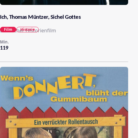
Ich, Thomas Müntzer, Sichel Gottes
Film
Historie
Deutscher Historienfilm
Min.
119