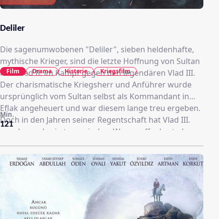
Deliler
Die sagenumwobenen "Deliler", sieben heldenhafte,
mythische Krieger, sind die letzte Hoffnung von Sultan
Film
Drama
Historie
Kriegsfilm
Mehmed II. im Kampf gegen den legendären Vlad III.
Der charismatische Kriegsherr und Anführer wurde
ursprünglich vom Sultan selbst als Kommandant in
Eflak angeheuert und war diesem lange treu ergeben.
Min.
Doch in den Jahren seiner Regentschaft hat Vlad III.
121
zunehmend sein tyrannisches Wesen offenbart, das
unter dem Volk Angst und Schrecken verbreitet. So
bleibt dem Sultan keine Wahl mehr: Er beauftragt die
Deliler, um der grausamen Herrschaft Vlads ein Ende
zu setzen. Fest entschlossen, das Unrecht zu rächen,
ziehen die mutigen Krieger in den Kampf gegen einen
übermächtigen Gegner. Historien-Epos über eine
Gruppe tollkühne Soldaten, den Deliler, die ein