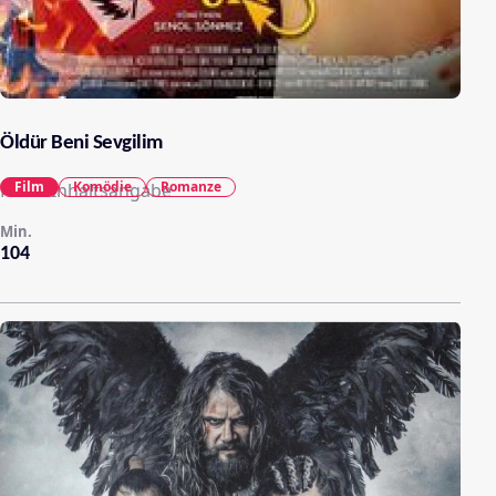
Öldür Beni Sevgilim
Film
Komödie
Romanze
Keine Inhaltsangabe
Min.
104