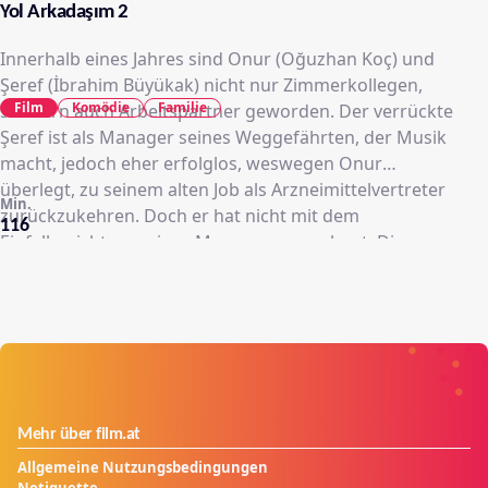
Yol Arkadaşım 2
Innerhalb eines Jahres sind Onur (Oğuzhan Koç) und
Şeref (İbrahim Büyükak) nicht nur Zimmerkollegen,
Film
Komödie
Familie
sondern auch Arbeitspartner geworden. Der verrückte
Şeref ist als Manager seines Weggefährten, der Musik
macht, jedoch eher erfolglos, weswegen Onur
überlegt, zu seinem alten Job als Arzneimittelvertreter
Min.
zurückzukehren. Doch er hat nicht mit dem
116
Einfallsreichtum seines Managers gerechnet. Dieser
organisiert eine Tournee voller Überraschungen –
Onur soll an einem Musikwettbewerb teilnehmen…
Schaffen es Şeref und Onur diesmal, ihre Träume zu
verwirklichen und ihre Ziele zu erreichen, ohne die
Realität aus den Augen zu verlieren? Fest steht, dass
die beiden ungleichen Freunde auf ihrer Reise wieder
viele Abenteuer mit turbulenten Autofahrten
Mehr über film.at
erwarten. Und natürlich kreuzt auch die Liebe erneut
Allgemeine Nutzungsbedingungen
ihren Weg...