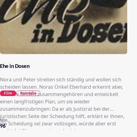
Ehe in Dosen
Nora und Peter streiten sich ständig und wollen sich
scheiden lassen. Noras Onkel Eberhard erkennt aber,
Film
Komödie
dass die Beiden zusammengehören und entwickelt
einen langfristigen Plan, um sie wieder
zusammenzubringen: Da er als Justizrat bei der
juristischen Seite der Scheidung hilft, erklärt er ihnen,
Min.
die Scheidung sei zwar vollzogen, würde aber erst
96
rechtskräftig, wenn sie noch einige