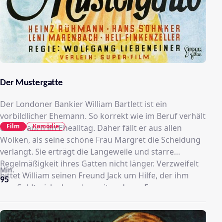
Der Mustergatte
Der Londoner Bankier William Bartlett ist ein
vorbildlicher Ehemann. So korrekt wie im Beruf verhält
Film
Komödie
er sich auch im Ehealltag. Daher fällt er aus allen
Wolken, als seine schöne Frau Margret die Scheidung
verlangt. Sie erträgt die Langeweile und starre
Regelmäßigkeit ihres Gatten nicht länger. Verzweifelt
Min.
bittet William seinen Freund Jack um Hilfe, der ihm
95
empfiehlt, sich ab und zu mit anderen Frauen zu
verabreden, um seine Margret ein wenig eifersüchtig
zu machen. William befolgt den Rat und löst ein wildes