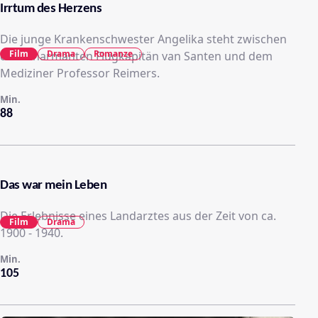
Irrtum des Herzens
Die junge Krankenschwester Angelika steht zwischen
Film
Drama
Romanze
dem charmanten Flugkapitän van Santen und dem
Mediziner Professor Reimers.
Min.
88
Das war mein Leben
Die Erlebnisse eines Landarztes aus der Zeit von ca.
Film
Drama
1900 - 1940.
Min.
105