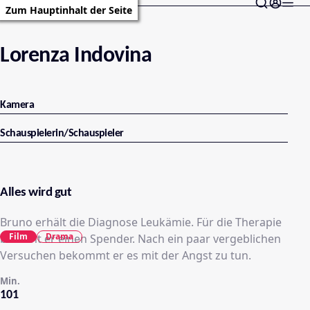
Zum Hauptinhalt der Seite
Lorenza Indovina
Kamera
Schauspielerin/Schauspieler
Alles wird gut
Bruno erhält die Diagnose Leukämie. Für die Therapie
Film
Drama
braucht er einen Spender. Nach ein paar vergeblichen
Versuchen bekommt er es mit der Angst zu tun.
Min.
101