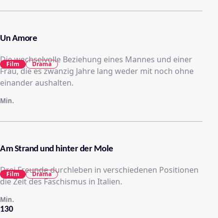
Un Amore
Die wechselvolle Beziehung eines Mannes und einer
Film
Drama
Frau, die es zwanzig Jahre lang weder mit noch ohne
einander aushalten.
Min.
Am Strand und hinter der Mole
Drei Freunde durchleben in verschiedenen Positionen
Film
Drama
die Zeit des Faschismus in Italien.
Min.
130