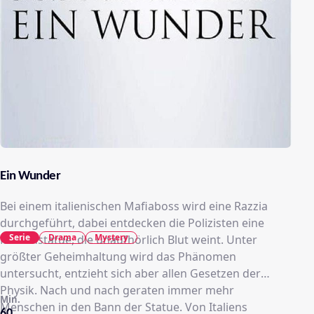
Ein Wunder
Bei einem italienischen Mafiaboss wird eine Razzia
durchgeführt, dabei entdecken die Polizisten eine
Serie
Drama
Mystery
Marienstatue, die unaufhörlich Blut weint. Unter
größter Geheimhaltung wird das Phänomen
untersucht, entzieht sich aber allen Gesetzen der
Physik. Nach und nach geraten immer mehr
Min.
Menschen in den Bann der Statue. Von Italiens
60