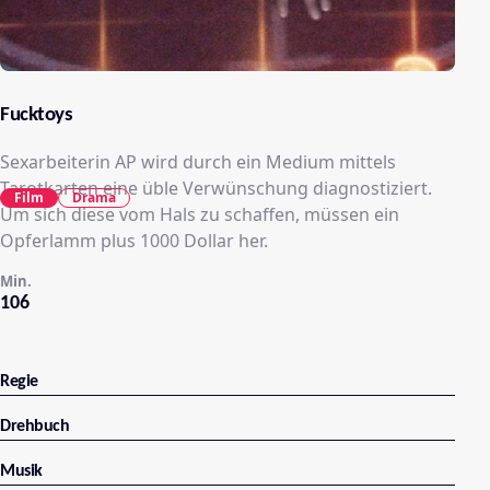
Fucktoys
Sexarbeiterin AP wird durch ein Medium mittels
Tarotkarten eine üble Verwünschung diagnostiziert.
Film
Drama
Um sich diese vom Hals zu schaffen, müssen ein
Opferlamm plus 1000 Dollar her.
Min.
106
Regie
Drehbuch
Musik