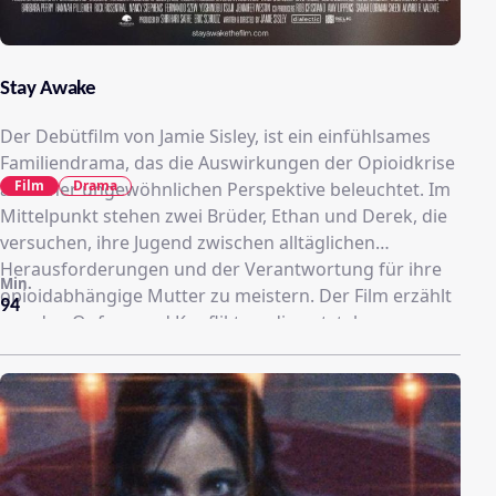
Stay Awake
Der Debütfilm von Jamie Sisley, ist ein einfühlsames
Familiendrama, das die Auswirkungen der Opioidkrise
Film
Drama
aus einer ungewöhnlichen Perspektive beleuchtet. Im
Mittelpunkt stehen zwei Brüder, Ethan und Derek, die
versuchen, ihre Jugend zwischen alltäglichen
Herausforderungen und der Verantwortung für ihre
Min.
opioidabhängige Mutter zu meistern. Der Film erzählt
94
von den Opfern und Konflikten, die entstehen, wenn
Angehörige versuchen, einem geliebten Menschen zu
helfen, ohne sich selbst zu verlieren. Mit leisen Tönen
und realistischen Charakteren fängt der Film die
Spannung und die Nähe innerhalb der Familie ein,
ohne in Klischees zu verfallen​