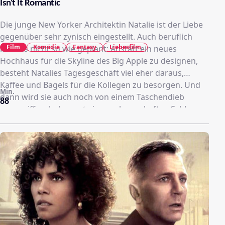
Isn't It Romantic
Die junge New Yorker Architektin Natalie ist der Liebe
gegenüber sehr zynisch eingestellt. Auch beruflich
Film
Komödie
Fantasy
Liebesfilm
läuft es nicht so wie geplant: Anstatt ein neues
Hochhaus für die Skyline des Big Apple zu designen,
besteht Natalies Tagesgeschäft viel eher daraus,
Kaffee und Bagels für die Kollegen zu besorgen. Und
Min.
dann wird sie auch noch von einem Taschendieb
88
angegriffen, bekommt einen schmerzhaften Schlag
auf den Kopf und wird bewusstlos. Als Natalie endlich
wieder erwacht, ist sie gefangen in ihrem ganz
persönlichen Alptraum: einer romantischen Komödie.