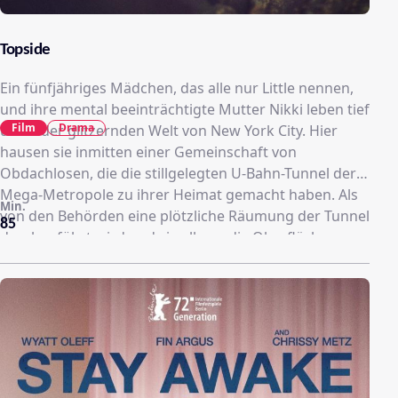
Topside
Ein fünfjähriges Mädchen, das alle nur Little nennen,
und ihre mental beeinträchtigte Mutter Nikki leben tief
Film
Drama
unter der glitzernden Welt von New York City. Hier
hausen sie inmitten einer Gemeinschaft von
Obdachlosen, die die stillgelegten U-Bahn-Tunnel der
Mega-Metropole zu ihrer Heimat gemacht haben. Als
Min.
von den Behörden eine plötzliche Räumung der Tunnel
85
durchgeführt wird und sie alle an die Oberfläche
zwingt, stürzt Little in ein für sie unfassbares Chaos.
Hat die Kleine doch bisher noch nie das Tageslicht,
geschweige denn die Welt außerhalb des Tunnels
gesehen …