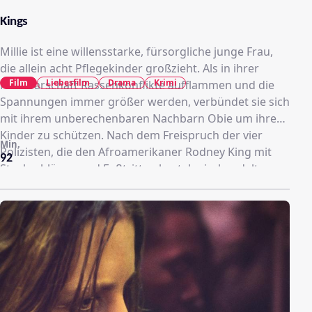
Kings
Millie ist eine willensstarke, fürsorgliche junge Frau,
die allein acht Pflegekinder großzieht. Als in ihrer
Film
Liebesfilm
Drama
Krimi
Nachbarschaft Rassenkonflikte aufflammen und die
Spannungen immer größer werden, verbündet sie sich
mit ihrem unberechenbaren Nachbarn Obie um ihre
Kinder zu schützen. Nach dem Freispruch der vier
Min.
Polizisten, die den Afroamerikaner Rodney King mit
92
Stockschlägen und Fußtritten brutal misshandelt
hatten, brechen in Los Angeles gewalttätige Unruhen
aus. Millie muss mit Obies Hilfe einen Weg aus dem
lebensgefährlichen Chaos finden, um zu verhindern,
dass ihre Familie ins Kreuzfeuer gerät!