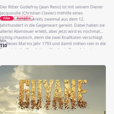
Der Ritter Godefroy (Jean Reno) ist mit seinem Diener
Jacquouille (Christian Clavier) mithilfe eines
Film
Komödie
Wundermittels bereits zweimal aus dem 12.
Jahrhundert in die Gegenwart gereist. Dabei haben sie
allerlei Abenteuer erlebt, aber jetzt wird es nochmal
richtig chaotisch, denn die zwei Knalltüten verschlägt
Min.
es dieses Mal ins Jahr 1793 und damit mitten rein in die
110
Französische Revolution. Als ob ein Besuch in einem
Land im Umbruch und voller Tumulte nicht schon
haarig genug ist, bringen die mittelalterlichen
Haudegen zu allem Überfluss auch noch schlechte
Angewohnheiten und Erfahrungen aus der Neuzeit
mit. Dass zu diesem Zeitpunkt noch keine Glühbirnen
existierten, ist noch das geringste Problem für die mit
modernen Flüchen um sich schmeißenden Besucher
mit zweifelhaftem Benehmen. Aber wie kommen sie
nur wieder aus diesem Schlamassel heraus?