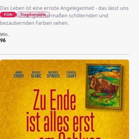
Das Leben ist eine ernste Angelegenheit - das lässt uns
Film
Tragikomödie
dieser Film in gleichermaßen schillernden und
bezaubernden Farben sehen.
Min.
96