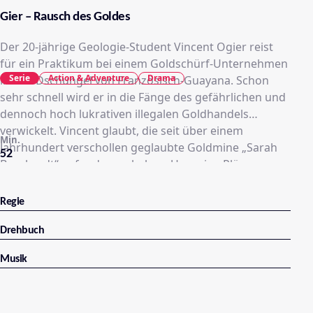
Gier – Rausch des Goldes
Der 20-jährige Geologie-Student Vincent Ogier reist
für ein Praktikum bei einem Goldschürf-Unternehmen
Serie
Action & Adventure
Drama
in den Dschungel von Französisch-Guayana. Schon
sehr schnell wird er in die Fänge des gefährlichen und
dennoch hoch lukrativen illegalen Goldhandels
verwickelt. Vincent glaubt, die seit über einem
Min.
Jahrhundert verschollen geglaubte Goldmine „Sarah
52
Bernhardt“ gefunden zu haben. Um seine Pläne
umsetzen zu können, muss er sich allerdings mit dem
„Paten des Goldes“ Antoine Serra einlassen …
Regie
Drehbuch
Musik