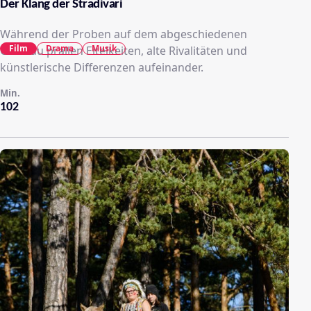
Der Klang der Stradivari
Während der Proben auf dem abgeschiedenen
Film
Drama
Musik
Chateau prallen Eitelkeiten, alte Rivalitäten und
künstlerische Differenzen aufeinander.
Min.
102