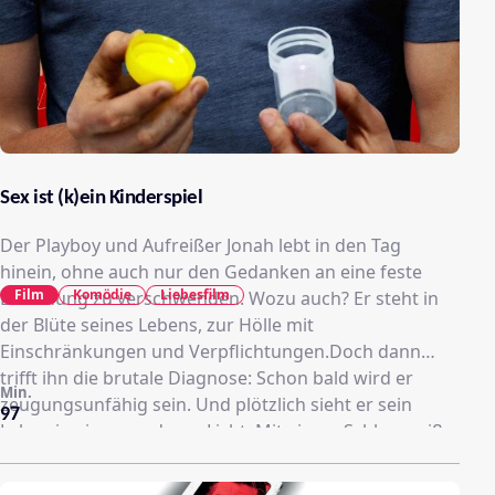
Sex ist (k)ein Kinderspiel
Der Playboy und Aufreißer Jonah lebt in den Tag
hinein, ohne auch nur den Gedanken an eine feste
Film
Komödie
Liebesfilm
Beziehung zu verschwenden. Wozu auch? Er steht in
der Blüte seines Lebens, zur Hölle mit
Einschränkungen und Verpflichtungen.Doch dann
trifft ihn die brutale Diagnose: Schon bald wird er
Min.
zeugungsunfähig sein. Und plötzlich sieht er sein
97
Leben in einem anderen Licht. Mit einem Schlag weiß
er, dass er nicht so weitermachen kann. Mit nur einem
Monat Zeit, um seine Gene weiterzugeben, ändert sich