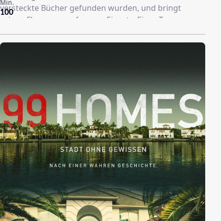
Min.
versteckte Bücher gefunden wurden, und bringt
100
seinen Flammenwerfer zum Einsatz. Eines Tages
nimmt Montag jedoch einige der Bücher, die er
eigentlich zerstören sollte, mit nach Hause und
beginnt langsam, die Taten seines tyrannischen
Regimes in Frage zu stellen, das seine Bevölkerung
unterdrückt. Eine geheimnisvolle junge Frau stellt für
Montag den Kontakt zu einer Rebellengruppe her, die
sich der Bewahrung der Literatur auf eine ganz
besondere Weise verschrieben hat.