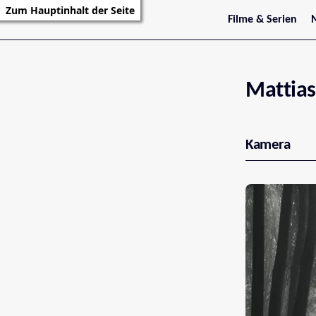
Zum Hauptinhalt der Seite
Filme & Serien
Trailer
S
Kritiken
S
Filmarchiv
Serienarchiv
Mattias
Kamera