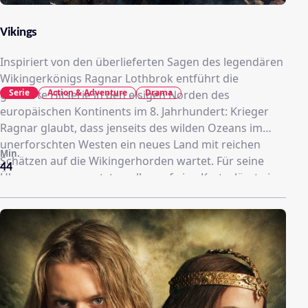
Vikings
Inspiriert von den überlieferten Sagen des legendären
Wikingerkönigs Ragnar Lothbrok entführt die
Serie
Action & Adventure
Drama
gefeierte Hitserie in den eisigen Norden des
europäischen Kontinents im 8. Jahrhundert: Krieger
Ragnar glaubt, dass jenseits des wilden Ozeans im
unerforschten Westen ein neues Land mit reichen
Min.
Schätzen auf die Wikingerhorden wartet. Für seine
44
Überzeugungen setzt er alles auf eine Karte, lässt ein
neues Schiff bauen und macht sich in den packenden
neun Episoden der ersten Staffel auf, um Geschichte
zu schreiben.