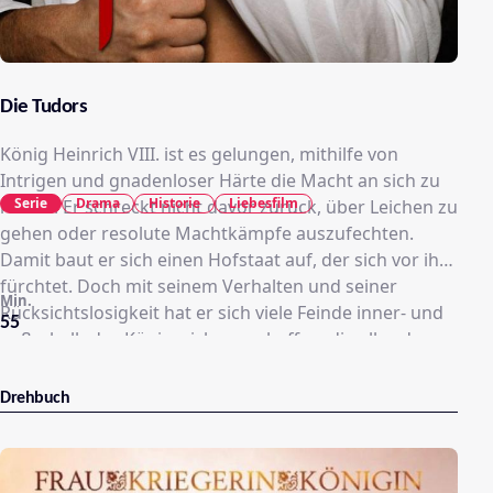
Die Tudors
König Heinrich VIII. ist es gelungen, mithilfe von
Intrigen und gnadenloser Härte die Macht an sich zu
Serie
Drama
Historie
Liebesfilm
reißen. Er schreckt nicht davor zurück, über Leichen zu
gehen oder resolute Machtkämpfe auszufechten.
Damit baut er sich einen Hofstaat auf, der sich vor ihm
fürchtet. Doch mit seinem Verhalten und seiner
Min.
Rücksichtslosigkeit hat er sich viele Feinde inner- und
55
außerhalb des Königreichs geschaffen, die alles daran
setzen, um den Monarchen zu stürzen.
Drehbuch