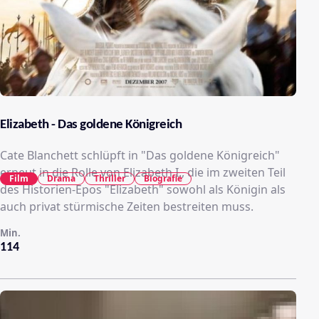
Elizabeth - Das goldene Königreich
Cate Blanchett schlüpft in "Das goldene Königreich"
erneut in die Rolle von Elizabeth I., die im zweiten Teil
Film
Drama
Thriller
Biografie
des Historien-Epos "Elizabeth" sowohl als Königin als
auch privat stürmische Zeiten bestreiten muss.
Min.
114