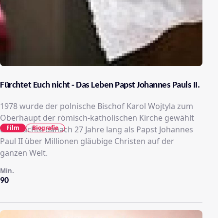
Fürchtet Euch nicht - Das Leben Papst Johannes Pauls II.
1978 wurde der polnische Bischof Karol Wojtyla zum
Oberhaupt der römisch-katholischen Kirche gewählt
Film
Biografie
und wachte danach 27 Jahre lang als Papst Johannes
Paul II über Millionen gläubige Christen auf der
ganzen Welt.
Min.
90