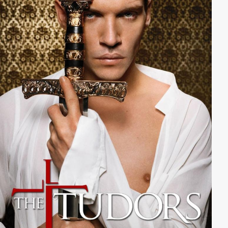
Lichtblick in der rauen Welt ist Guinevere. Angesichts
tiefer moralischer Entscheidungen und der
Herausforderung ein Reich zu vereinen, das durch
Krieg und Täuschung entzweit wurde, wird Arthur
jenseits aller Vorstellungskraft geprüft. Vergessen Sie
alles, was Sie denken zu wissen, diese Geschichte von
Camelot, ist eine, die noch nie erzählt wurde.