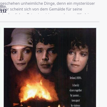
geschehen unheimliche Dinge, denn ein mysteriöser
Min.
Killer scheint sich von dem Gemälde für seine
112
abscheulichen Taten inspirieren zu lassen. Wie hängen
die Morde der Vergangenheit und der Gegenwart
zusammen?