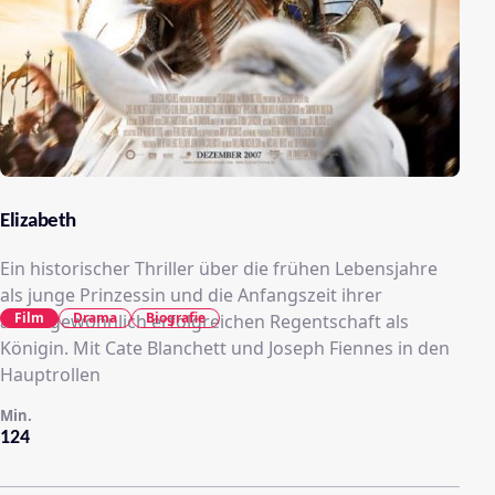
Elizabeth
Ein historischer Thriller über die frühen Lebensjahre
als junge Prinzessin und die Anfangszeit ihrer
Film
Drama
Biografie
außergewöhnlich erfolgreichen Regentschaft als
Königin. Mit Cate Blanchett und Joseph Fiennes in den
Hauptrollen
Min.
124