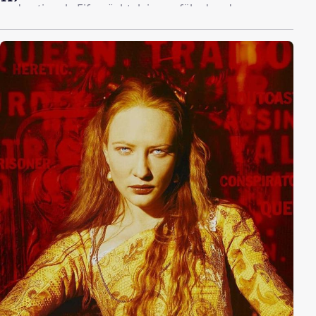
und nationale Eifersüchteleien gefährden das
ehrgeizige Projekt. Die schwedische Diva Karin
Anderson gebärdet sich äußerst kapriziös. Zwischen
ihr und Szanto entbrennt jedoch bald eine
leidenschaftliche Liebesaffäre, was zum Zerwürfnis mit
Szantos Familie führt. Am Ende zählt nur der Erfolg
der Premiere, die allerdings vor dem geschlossenen
"Eisernen Vorhang" stattfinden muß.