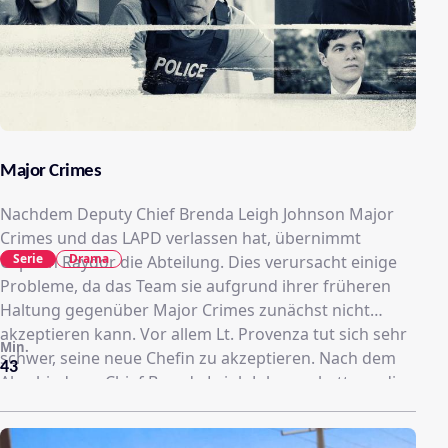
Major Crimes
Nachdem Deputy Chief Brenda Leigh Johnson Major
Crimes und das LAPD verlassen hat, übernimmt
Serie
Drama
Captain Raydor die Abteilung. Dies verursacht einige
Probleme, da das Team sie aufgrund ihrer früheren
Haltung gegenüber Major Crimes zunächst nicht
akzeptieren kann. Vor allem Lt. Provenza tut sich sehr
Min.
schwer, seine neue Chefin zu akzeptieren. Nach dem
43
Abschied von Chief Brenda Leigh Johnson hatte er die
Abteilung vorübergehend geleitet und mit einer
dauerhaften Beförderung gerechnet. Da er von