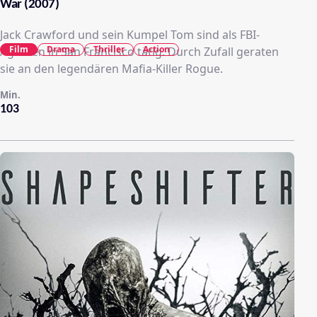
War (2007)
Jack Crawford und sein Kumpel Tom sind als FBI-
Film
Drama
Thriller
Action
Agenten in San Francisco tätig. Durch Zufall geraten
sie an den legendären Mafia-Killer Rogue.
Min.
103