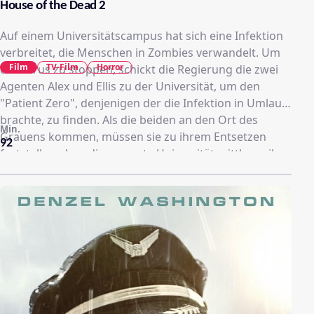
House of the Dead 2
Auf einem Universitätscampus hat sich eine Infektion
verbreitet, die Menschen in Zombies verwandelt. Um
Film
TV-Film
Horror
den Virus zu stoppen, schickt die Regierung die zwei
Agenten Alex und Ellis zu der Universität, um den
"Patient Zero", denjenigen der die Infektion in Umlauf
brachte, zu finden. Als die beiden an den Ort des
Min.
Grauens kommen, müssen sie zu ihrem Entsetzen
92
feststellen, dass die gesamte Universität mittlerweile
in den Händen der Zombies ist. Und auch die
Regierung selbst hegt noch weiter Pläne mit der
Zombie-DNA...