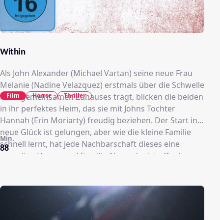
Within
Als John Alexander (Michael Vartan) seine neue Frau
Melanie (Nadine Velazquez) erstmals über die Schwelle
Film
Horror
Thriller
ihres gemeinsamen Zuhauses trägt, blicken die beiden
in ihr perfektes Heim, das sie mit Johns Tochter
Hannah (Erin Moriarty) freudig beziehen. Der Start ins
neue Glück ist gelungen, aber wie die kleine Familie
Min.
schnell lernt, hat jede Nachbarschaft dieses eine
88
gruselige Haus – und Familie Alexander ist offenbar
gerade eingezogen. Die Vorgänger verschwanden auf
ungeklärte Art, im Haus verschwinden plötzlich Dinge
oder wechseln mysteriös den Ort. Neue Schlösser
werden eingebaut, doch so einfach lässt sich das
Problem nicht lösen. Was, wenn das Böse bereits drin