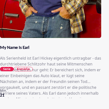
My Name Is Earl
Als Serienheld ist Earl Hickey eigentlich untragbar - das
durchtriebene Schlitzohr haut seine Mitmenschen
Serie
Komödie
übers Ohr, wo es nur geht: Er bereichert sich, indem er
einer Einbeinigen das Auto klaut, er lügt seine
Nächsten an, indem er der Freundin seinen Tod
vorgaukelt, und en passant zerstört er die politische
Min.
Karriere seines Vaters. Als Earl dann jedoch innerhalb
21
weniger Minuten in einer Lotterie ein Vermögen
gewinnt und zugleich von einem Auto überfahren