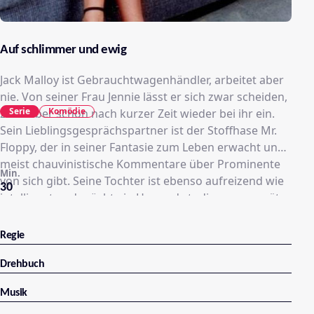
Auf schlimmer und ewig
Jack Malloy ist Gebrauchtwagenhändler, arbeitet aber
nie. Von seiner Frau Jennie lässt er sich zwar scheiden,
Serie
Komödie
zeiht aber schon nach kurzer Zeit wieder bei ihr ein.
Sein Lieblingsgesprächspartner ist der Stoffhase Mr.
Floppy, der in seiner Fantasie zum Leben erwacht und
meist chauvinistische Kommentare über Prominente
Min.
von sich gibt. Seine Tochter ist ebenso aufreizend wie
30
intelligent und möchte in Harvard studieren um später
mal ihre Jungfräulichkeit einem „reichen, alten Sack“
zu opfern. Ihr Bruder, der Loser und Idiot Ryan wäre
Regie
dagegen froh, wenn er überhaupt mal „eine abkriegen
würde“. Ross, der kleinste der Familie, wird von allen
Drehbuch
ignoriert und versucht die Zuneigung der Eltern zu
Musik
gewinnen.