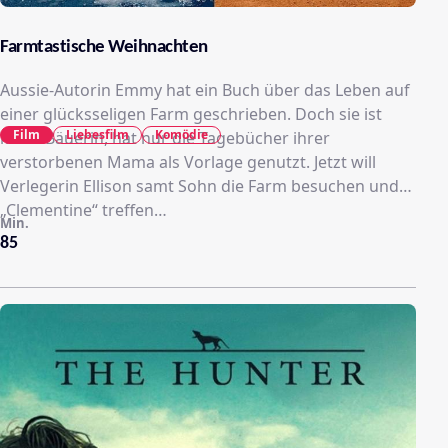
Farmtastische Weihnachten
Aussie-Autorin Emmy hat ein Buch über das Leben auf
einer glücksseligen Farm geschrieben. Doch sie ist
Film
Liebesfilm
Komödie
keine Bäuerin, hat nur die Tagebücher ihrer
verstorbenen Mama als Vorlage genutzt. Jetzt will
Verlegerin Ellison samt Sohn die Farm besuchen und
„Clementine“ treffen…
Min.
85