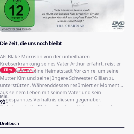
Die Zeit, die uns noch bleibt
Als Blake Morrison von der unheilbaren
Krebserkrankung seines Vater Arthur erfährt, reist er
Film
Drama
umgehend in seine Heimatstadt Yorkshire, um seine
Mutter Kim und seine jüngere Schwester Gillian zu
unterstützen. Währenddessen resümiert er Momente
aus seinem Leben mit seinem Vater und sein
Min.
angespanntes Verhältnis diesem gegenüber.
92
Zeitlebens hatte Blake mit seinem Vater zu kämpfen,
wenn dieser schamlos mit anderen Frauen flirtete und
seine Ehefrau betrog oder er die Laufbahn seines
Drehbuch
Sohnes als sogar erfolgreicher Schriftsteller nie recht