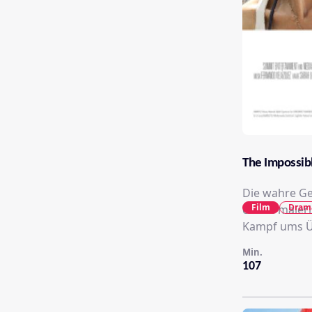
The Impossib
Die wahre Ges
Film
Dram
einem maleri
Kampf ums Üb
Min.
107