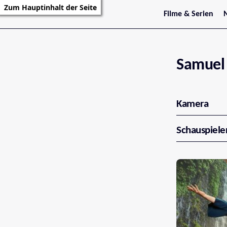
Zum Hauptinhalt der Seite
Filme & Serien
Trailer
S
Kritiken
S
Filmarchiv
Serienarchiv
Samuel 
Kamera
Schauspiele