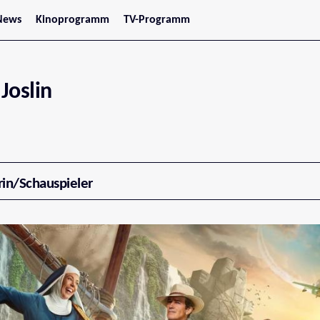
News
Kinoprogramm
TV-Programm
tars
Jetzt im Kino
treaming
Demnächst im Kino
Wien
Niederösterreich
Joslin
Oberösterreich
Steiermark
Burgenland
Kärnten
Salzburg
Tirol
Vorarlberg
rin/Schauspieler