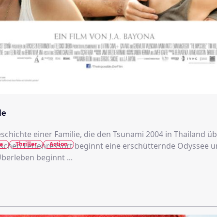
le
chichte einer Familie, die den Tsunami 2004 in Thailand üb
a
Thriller
Action
schen Ferienressort beginnt eine erschütternde Odyssee u
erleben beginnt ...