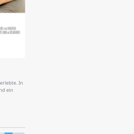
erlebte. In
nd ein