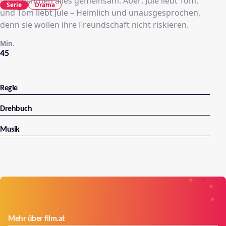
unternehmen alles gemeinsam. Aber: Jule liebt Tom,
Serie
Drama
und Tom liebt Jule – Heimlich und unausgesprochen,
denn sie wollen ihre Freundschaft nicht riskieren.
Min.
45
Regie
Drehbuch
Musik
Mehr über film.at