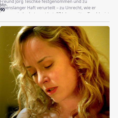
Freund Jörg Teschke festgenommen und zu
Min.
lebenslanger Haft verurteilt – zu Unrecht, wie er
90
immer wieder beteuert hat. 27 Jahre später, Teschke ist
inzwischen frühzeitig entlassen worden, steht er in
der U-Bahn plötzlich dem Mann gegenüber, der ihn
damals schwer belastete und mehr über den oder die
wahren Täter weiß. Als er ihn zur Rede stellen will,
stürzt Teschke schwer auf der Treppe und kommt
bewusstlos ins Krankenhaus.