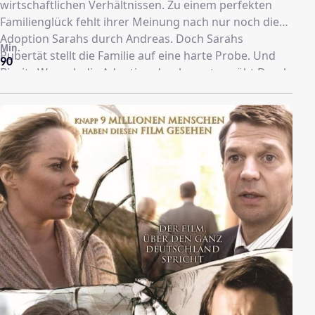
wirtschaftlichen Verhältnissen. Zu einem perfekten
Familienglück fehlt ihrer Meinung nach nur noch die
Adoption Sarahs durch Andreas. Doch Sarahs
Min.
Pubertät stellt die Familie auf eine harte Probe. Und
90
Birgits Wunsch die Adoption durchzusetzen übt Druck
auf die ganze Familie aus. Ganz besonders auf Sarah,
die mit immer heftigeren Provokationen gegen
Andreas aufwartet. Damit setzt sie einen fatalen
Mechanismus in Gang.