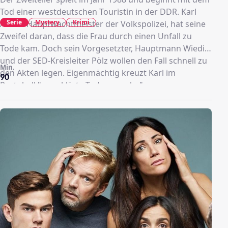
Tod einer westdeutschen Touristin in der DDR. Karl
Serie
Mystery
Krimi
Albers Hauptwachtmeister der Volkspolizei, hat seine
Zweifel daran, dass die Frau durch einen Unfall zu
Tode kam. Doch sein Vorgesetzter, Hauptmann Wieditz
und der SED-Kreisleiter Pölz wollen den Fall schnell zu
Min.
den Akten legen. Eigenmächtig kreuzt Karl im
90
Protokoll "ungeklärte Todesursache" an.