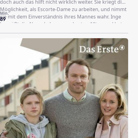
doch auch das hilft nicht wirklich weiter. Sie kriegt die
Möglichkeit, als Escorte-Dame zu arbeiten, und nimmt
Min.
sie mit dem Einverständnis ihres Mannes wahr. Inge
89
begrüßt die Abwechslung zum harten Alltag und hat
damit einen sehr guten Nebenverdienst gefunden,
doch Ludwig leidet unter ihrem neuen Job und der
Nähe zwischen ihr und ihren Kunden.