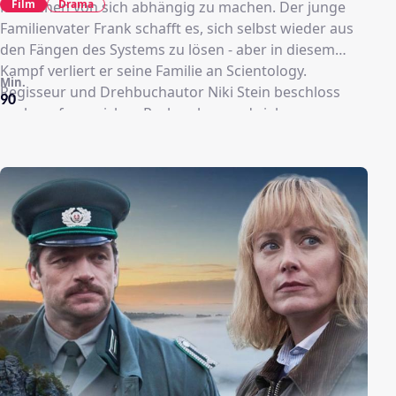
Film
Drama
Menschen von sich abhängig zu machen. Der junge
Familienvater Frank schafft es, sich selbst wieder aus
den Fängen des Systems zu lösen - aber in diesem
Kampf verliert er seine Familie an Scientology.
Min.
Regisseur und Drehbuchautor Niki Stein beschloss
90
nach umfangreichen Recherchen und vielen
Gesprächen mit Scientology-Aussteigern, die
Geschichte einer jungen Familie zu erzählen: Deren
Leben driftet auseinander, als der Vater beschließt, bei
Scientology auszusteigen. Seine Frau bleibt mit der
gemeinsamen Tochter weiterhin bei der Organisation -
ein erbitterter Sorgerechtsstreit beginnt.