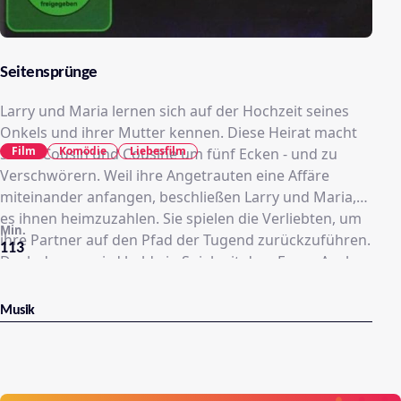
Seitensprünge
Larry und Maria lernen sich auf der Hochzeit seines
Onkels und ihrer Mutter kennen. Diese Heirat macht
Film
Komödie
Liebesfilm
sie zu Cousin und Cousine um fünf Ecken - und zu
Verschwörern. Weil ihre Angetrauten eine Affäre
miteinander anfangen, beschließen Larry und Maria,
es ihnen heimzuzahlen. Sie spielen die Verliebten, um
Min.
ihre Partner auf den Pfad der Tugend zurückzuführen.
113
Doch daraus wird bald ein Spiel mit dem Feuer. Auch
wenn es sich keiner so recht eingestehen will: es ist
Liebe auf den zweiten Blick. Aber völlig verheimlichen
Musik
läßt sich ihre Liaison nicht - im Gegenteil, ihre
Verrückheit scheint auf beide Familien abzufärben...