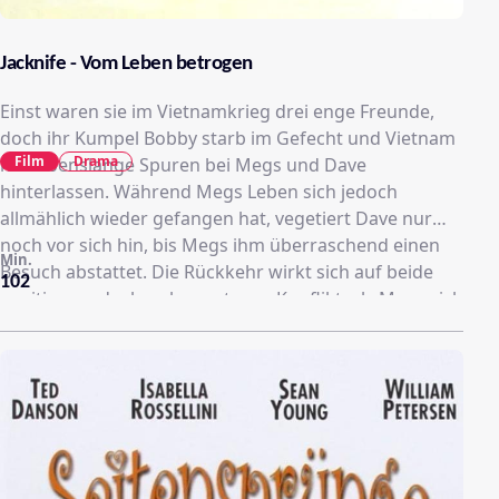
Jacknife - Vom Leben betrogen
Einst waren sie im Vietnamkrieg drei enge Freunde,
doch ihr Kumpel Bobby starb im Gefecht und Vietnam
Film
Drama
hat lebenslange Spuren bei Megs und Dave
hinterlassen. Während Megs Leben sich jedoch
allmählich wieder gefangen hat, vegetiert Dave nur
noch vor sich hin, bis Megs ihm überraschend einen
Min.
Besuch abstattet. Die Rückkehr wirkt sich auf beide
102
positiv aus, doch es kommt zum Konflikt, als Megs sich
in Daves Schwester Martha verliebt, die für Dave all die
Jahre gesorgt hat...