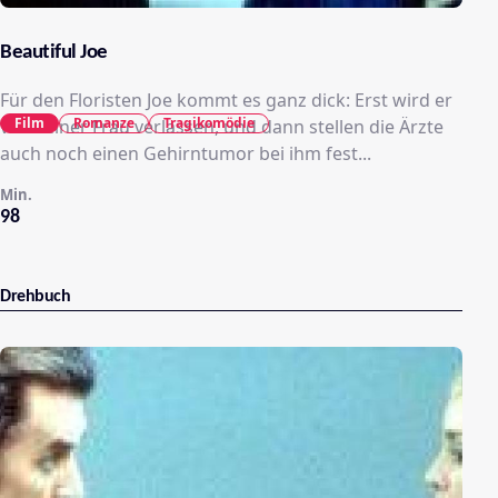
Beautiful Joe
Für den Floristen Joe kommt es ganz dick: Erst wird er
Film
Romanze
Tragikomödie
von seiner Frau verlassen, und dann stellen die Ärzte
auch noch einen Gehirntumor bei ihm fest...
Min.
98
Drehbuch