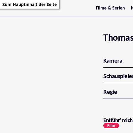
Zum Hauptinhalt der Seite
Filme & Serien
Trailer
S
Kritiken
S
Filmarchiv
Serienarchiv
Thomas
Kamera
Schauspiele
Regie
Entführ' mich
Film