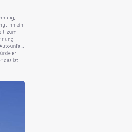
Wohnung,
ngt ihn ein
lt, zum
Autounfall,
würde er
 das ist
gen
 Felix nun