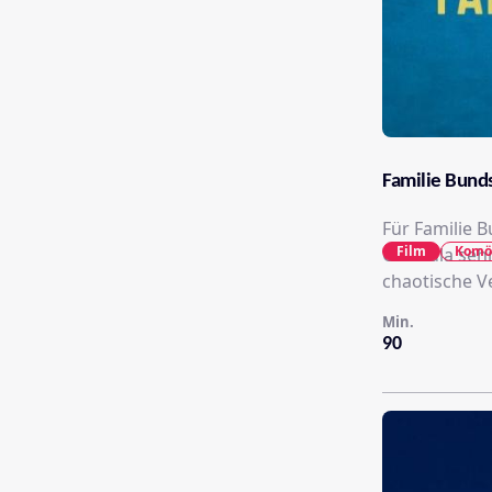
Familie Bund
Für Familie B
Film
Komö
Gundula sehn
chaotische V
Min.
90