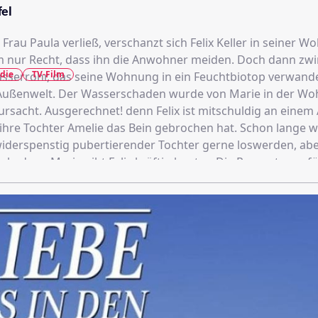
fel
e Frau Paula verließ, verschanzt sich Felix Keller in seiner 
hm nur Recht, dass ihn die Anwohner meiden. Doch dann zwi
die
TV-Film
sserrohr, das seine Wohnung in ein Feuchtbiotop verwande
n wurde von Marie in der Wohnung
rsacht. Ausgerechnet! denn Felix ist mitschuldig an einem 
 ihre Tochter Amelie das Bein gebrochen hat. Schon lange 
iderspenstig pubertierender Tochter gerne loswerden, aber
enn Marie gibt Felix kräftig kontra. Die Reparaturen führt zu
k auch noch Klempner Benno aus, einer von Felix' ehemali
l Benno schon damals wohl nicht der Hellste war, heizt ihm
- und verschont den armen Kerl auch nicht mit bösartigen
über sein verkorkstes Leben.