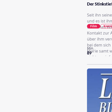
Der Stinkstie
Seit ihn sein
und es ist i
Film
Komö
undichtes Wa
Kontakt zur Außenwelt. Der Wasserschade
über ihm veru
bei dem sich
Min.
Marie samt w
89
nicht so einfach, d
allem Unglüc
Schülern. Wei
mächtig ein 
Kommentaren 