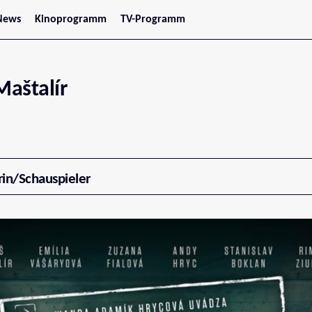
News
Kinoprogramm
TV-Programm
tars
Jetzt im Kino
treaming
Demnächst im Kino
Wien
Niederösterreich
aštalír
Oberösterreich
Steiermark
Burgenland
Kärnten
Salzburg
Tirol
Vorarlberg
rin/Schauspieler