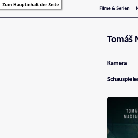
Zum Hauptinhalt der Seite
Filme & Serien
Trailer
S
Kritiken
S
Filmarchiv
Serienarchiv
Tomáš M
Kamera
Schauspiele