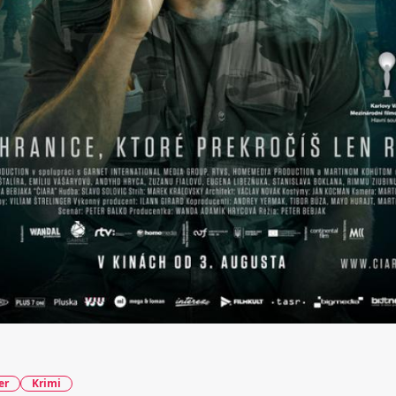
er
Krimi