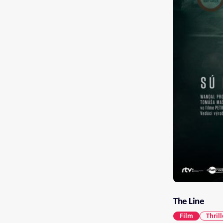
The Line
Film
Thrill