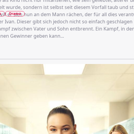
als Kind nicht nur mitansehen, wie sein geliebter, älterer 
lt wurde, sondern ist selbst seit diesem Vorfall taub und 
n
Drama
will er sich nun an dem Mann rächen, der für all dies verantw
r Ivan. Dieser gibt sich jedoch nicht so einfach geschlagen
Kampf zwischen Vater und Sohn entbrennt. Ein Kampf, in de
inen Gewinner geben kann...