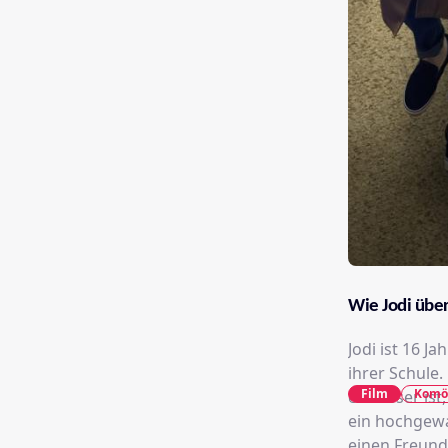
Wie Jodi übe
Jodi ist 16 J
ihrer Schule.
Film
Komö
es besser ist
ein hochgewa
einen Freund