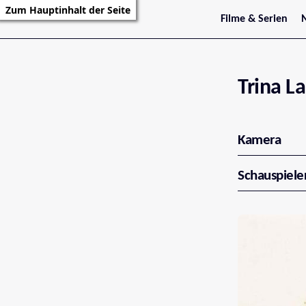
Zum Hauptinhalt der Seite
Filme & Serien
Trailer
S
Kritiken
S
Filmarchiv
Serienarchiv
Trina L
Kamera
Schauspiele