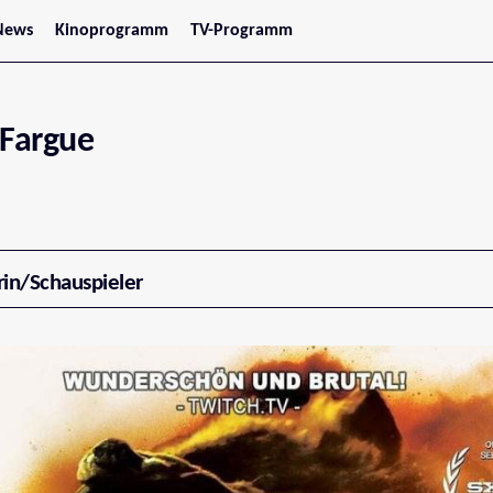
News
Kinoprogramm
TV-Programm
tars
Jetzt im Kino
treaming
Demnächst im Kino
Wien
Niederösterreich
aFargue
Oberösterreich
Steiermark
Burgenland
Kärnten
Salzburg
Tirol
Vorarlberg
rin/Schauspieler