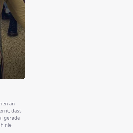
chen an
ernt, dass
al gerade
h nie