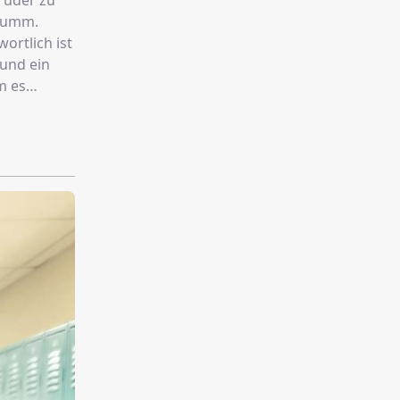
Bruder zu
stumm.
ortlich ist
 und ein
m es