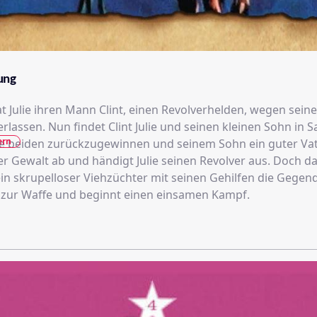
ung
t Julie ihren Mann Clint, einen Revolverhelden, wegen sein
erlassen. Nun findet Clint Julie und seinen kleinen Sohn in S
ern
 beiden zurückzugewinnen und seinem Sohn ein guter Vate
er Gewalt ab und händigt Julie seinen Revolver aus. Doch d
ein skrupelloser Viehzüchter mit seinen Gehilfen die Gegend.
t zur Waffe und beginnt einen einsamen Kampf.