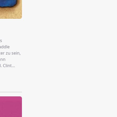
es
addle
r zu sein,
ann
 Clint