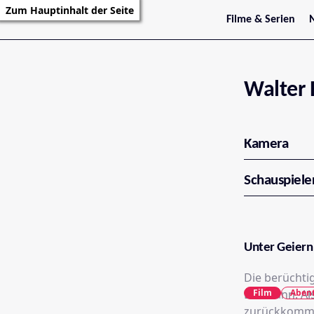
Zum Hauptinhalt der Seite
Filme & Serien
Trailer
S
Kritiken
S
Filmarchiv
Serienarchiv
Walter 
Kamera
Schauspiele
Unter Geiern
Die berüchti
Film
Aben
Baumann. Als
zurückkommen