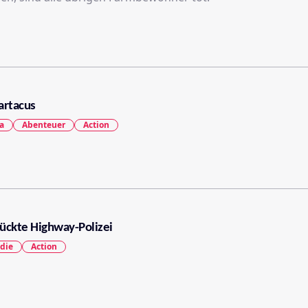
artacus
a
Abenteuer
Action
rückte Highway-Polizei
die
Action