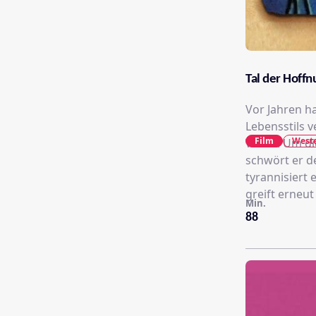
Tal der Hoffn
Vor Jahren ha
Lebensstils v
Film
West
Wood. Um die
schwört er d
tyrannisiert 
greift erneu
Min.
88