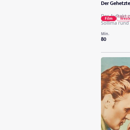
Der Gehetzte
Der Auftakt z
Film
West
Sollima rund
Min.
80