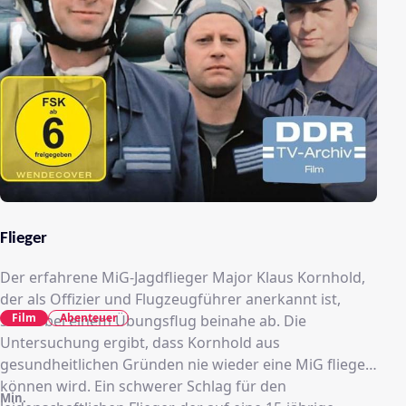
Flieger
Der erfahrene MiG-Jagdflieger Major Klaus Kornhold,
der als Offizier und Flugzeugführer anerkannt ist,
Film
Abenteuer
stürzt bei einem Übungsflug beinahe ab. Die
Untersuchung ergibt, dass Kornhold aus
gesundheitlichen Gründen nie wieder eine MiG fliegen
können wird. Ein schwerer Schlag für den
Min.