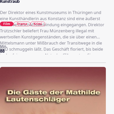
Kunstraub
Der Direktor eines Kunstmuseums in Thüringen und
eine Kunsthändlerin aus Konstanz sind eine äußerst
Film
Drama
Krimi
lukrative Geschäftsverbindung eingegangen. Direktor
Trützschler beliefert Frau Münzenberg illegal mit
wertvollen Kunstgegenständen, die sie über einen
Mittelsmann unter Mißbrauch der Transitwege in die
Min.
BRD schmuggeln läßt. Das Geschäft floriert, bis beide
88
in das feingesponnene Netz der CIA geraten. Sie
werden unter Druck gesetzt und zur Anwerbung eines
Jenaer Wissenschaftlers eingespannt. Gelingt es den
Sicherheitsorganen der DDR, das
Spionageunternehmen der CIA zu vereiteln ...?