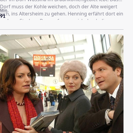
Dorf muss der Kohle weichen, doch der Alte weigert
Min.
sich, ins Altersheim zu gehen. Henning erfährt dort ein
91
anderes Sterben. Bagger fressen sich durch die
Landschaft, alles Leben vernichtend. In der fast
verlassenen Gegend begegnet er verschiedenen
Menschen. Einem Plünderer und dem alten Dorfkauz,
der Tiere einsammelt, um sie zu retten. Eine Frau in
der Disco, die geschlossen wird, macht ihm
unzweideutige Angebote. Er beobachtet ein junges
Paar, das sich in der gespenstischen Umgebung liebt.