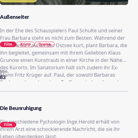
Außenseiter
In der Ehe des Schauspielers Paul Schulte und seiner
Frau Barbara steht es nicht zum Besten. Während der
Film
Krimi
Drama
herzkranke Paul an der Ostsee kurt, plant Barbara, die
ihn begleitet, gemeinsam mit ihrem Geliebten Klaus
Grunow einen Kunstraub in einer Kirche in der Nähe
des Kurorts. Im Sanatorium hält sich zudem ihr Ex-
Min.
Mann Fritz Krüger auf. Paul, der sowohl Barbaras
83
Raubzug als auch weitere Treffen zwischen ihr und
Krüger verhindern will, wird wenig später tot
aufgefunden. Leutnant Lenz und Hauptmann Herbst
nehmen die Ermittlungen auf.
Die Beunruhigung
Die geschiedene Pychologin Inge Herold erhält von
Film
ihrem Arzt eine schockierende Nachricht, die sie ihr
Leben überdenken lässt.