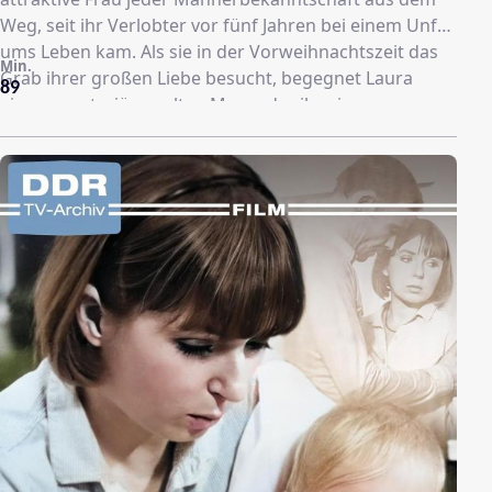
Weg, seit ihr Verlobter vor fünf Jahren bei einem Unfall
ums Leben kam. Als sie in der Vorweihnachtszeit das
Min.
Grab ihrer großen Liebe besucht, begegnet Laura
89
einem mysteriösen alten Mann, der ihr eine
merkwürdige Prophezeiung macht: All ihre Wünsche
könnten in Erfüllung gehen, wenn sie einen
Wunschzettel an den Weihnachtsmann schreibt. Dann
ist er plötzlich verschwunden. Wenig später lernt
Laura im Caf‚ Dobel durch Zufall Sebastian Dobel, den
Besitzer der Kaffeehauskette und Betreiber einer
Schokoladenfabrik in Salzburg, kennen. Für beide ist
es Liebe auf den ersten Blick. Aber Laura hat eine
mächtige Konkurrentin: Auch die elegante Margot
Degenschildt hat es auf den Schokoladenfabrikanten
abgesehen.