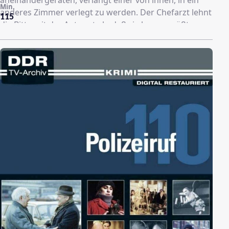
aneinandergeraten, verlangt einer von ihnen, in ein
Min.
anderes Zimmer verlegt zu werden. Der Chefarzt lehnt
115
die Bitte mit der Antwort ab, daß sie lernen müßten
miteinander auszukommen. Doch wider Erwarten
raufen sich die beiden Kampfhähne über ihre
herzhaften Auseinandersetzungen zusammen und
entdecken viele Gemeinsamkeiten.