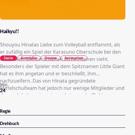
Haikyu!!
Shouyou Hinatas Liebe zum Volleyball entflammt, als
er zufällig ein Spiel der Karasuno Oberschule bei den
Serie
Komödie
Drama
Animation
nationalen Meisterschaften im Fernsehen sieht.
Besonders der Spieler mit dem Spitznamen Little Giant
hat es ihm angetan und er beschließt, ihm
nachzueifern. Das von Hinata gegründete
Min.
Mittelschulteam hat jedoch nur wenige Mitglieder und
24
dennoch haben sie es irgendwie geschafft, bis zum
ersten regulären Spiel ihrer Mittelschule zu bestehen.
Bei ihrem ersten und zugleich letzten Spiel wird das
Regie
Team um Hinata von Tobio Kageyama, dem Spieler mit
dem Titel „König des Feldes“ und dessen Team,
Drehbuch
vernichtend geschlagen. Hinata schwört, sich in der