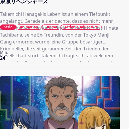
東京リベンジャーズ
Takemichi Hanagakis Leben ist an einem Tiefpunkt
angelangt. Gerade als er dachte, dass es nicht mehr
Serie
Animation
Drama
Action & Adventure
schlimmer werden kann, findet er heraus, dass Hinata
Tachibana, seine Ex-Freundin, von der Tokyo Manji
Gang ermordet wurde: eine Gruppe bösartiger
Krimineller, die seit geraumer Zeit den Frieden der
Min.
Gesellschaft stört. Takemichi fragt sich, ab welchem
24
Zeitpunkt alles so schief laufen konnte. Kurz darauf
findet er sich in einer Zeitreise wieder, die ihn 12 Jahre
in die Vergangenheit führt – in die Zeit, als er noch mit
Hinata zusammen war. Als er erkennt, dass er eine
Chance hat, sie zu retten, entscheidet sich Takemichi
dazu, die Tokyo Manji Gang zu infiltrieren und die
Ränge zu erklimmen, um die Zukunft umzuschreiben
und Hinata vor ihrem tragischen Schicksal zu
bewahren.