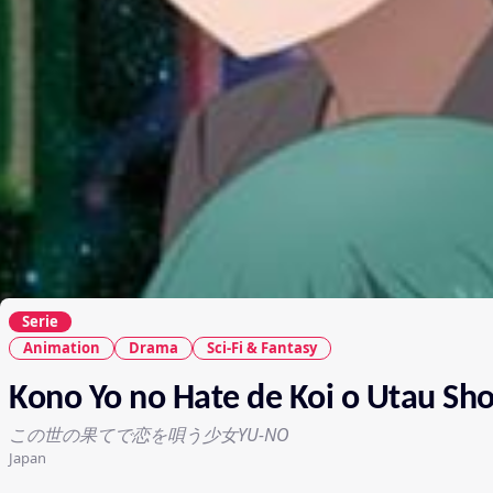
Serie
Animation
Drama
Sci-Fi & Fantasy
Kono Yo no Hate de Koi o Utau Sh
この世の果てで恋を唄う少女YU-NO
Japan