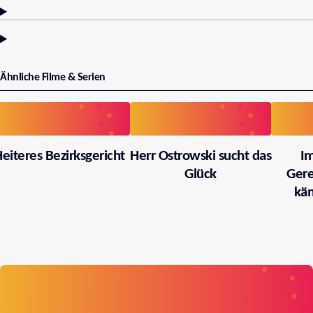
Ähnliche Filme & Serien
eiteres Bezirksgericht
Herr Ostrowski sucht das
I
Glück
Gere
käm