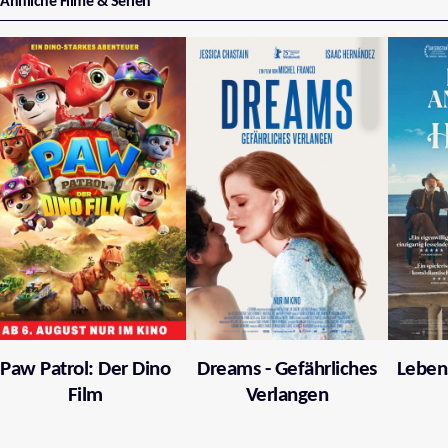
Ähnliche Filme & Serien
Paw Patrol: Der Dino
Dreams - Gefährliches
Leben
Film
Verlangen