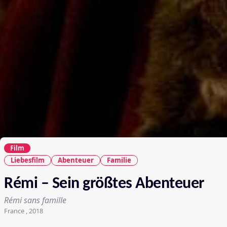
Film
Liebesfilm
Abenteuer
Familie
Rémi – Sein größtes Abenteuer
Rémi sans famille
France , 2018