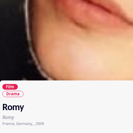
Film
Drama
Romy
Romy
France, Germany, , 2009