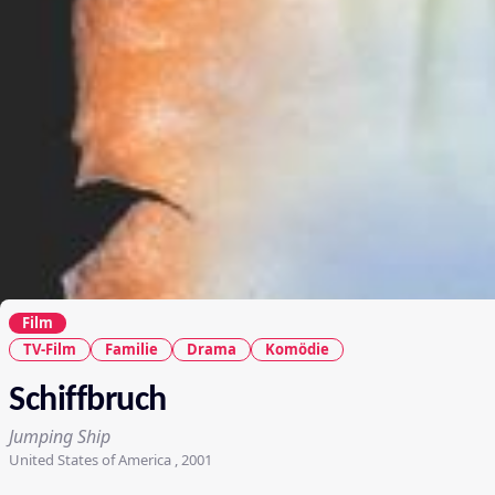
Film
TV-Film
Familie
Drama
Komödie
Schiffbruch
Jumping Ship
United States of America , 2001