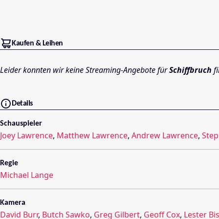
Kaufen & Leihen
Leider konnten wir keine Streaming-Angebote für
Schiffbruch
fi
Details
Schauspieler
Joey Lawrence
,
Matthew Lawrence
,
Andrew Lawrence
,
Step
Regie
Michael Lange
Kamera
David Burr
,
Butch Sawko
,
Greg Gilbert
,
Geoff Cox
,
Lester Bi