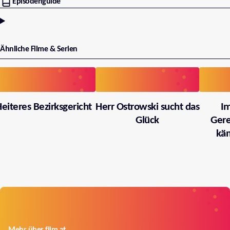
Episodenguide
Ähnliche Filme & Serien
eiteres Bezirksgericht
Herr Ostrowski sucht das
I
Glück
Gere
käm
Mehr über film.at