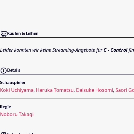
Kaufen & Leihen
Leider konnten wir keine Streaming-Angebote für
C - Control
fi
Details
Schauspieler
Koki Uchiyama
,
Haruka Tomatsu
,
Daisuke Hosomi
,
Saori G
Regie
Noboru Takagi