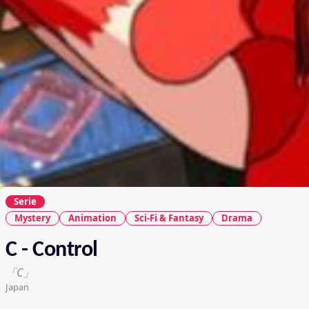
Serie
Mystery
Animation
Sci-Fi & Fantasy
Drama
C - Control
「C」
Japan