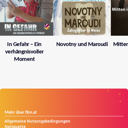
In Gefahr – Ein
Novotny und Maroudi
Mitten
verhängnisvoller
Moment
Mehr über film.at
Allgemeine Nutzungsbedingungen
Netiquette